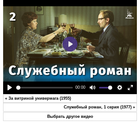
Play
00:00
Play
Mute
Settings
Ente
«
За витриной универмага (1955)
full
Служебный роман, 1 серия (1977)
»
Выбрать другое видео