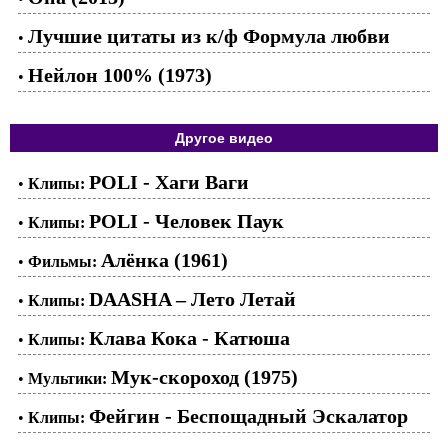
Лучшие цитаты из к/ф Формула любви
•
Нейлон 100% (1973)
•
Другое видео
POLI - Хаги Ваги
•
Клипы:
POLI - Человек Паук
•
Клипы:
Алёнка (1961)
•
Фильмы:
DAASHA – Лето Летай
•
Клипы:
Клава Кока - Катюша
•
Клипы:
Мук-скороход (1975)
•
Мультики:
Фейгин - Беспощадный Эскалатор
•
Клипы: