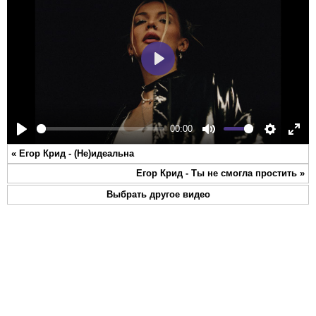
Play
00:00
Play
Mute
Settings
Ente
«
Егор Крид - (Не)идеальна
full
Егор Крид - Ты не смогла простить
»
Выбрать другое видео