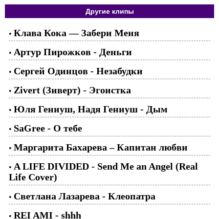
Другие клипы
Клава Кока — Забери Меня
•
Артур Пирожков - Деньги
•
Сергей Одинцов - Незабудки
•
Zivert (Зиверт) - Эгоистка
•
Юля Гениуш, Надя Гениуш - Дым
•
SaGree - О тебе
•
Маргарита Бахарева – Капитан любви
•
A LIFE DIVIDED - Send Me an Angel (Real
•
Life Cover)
Светлана Лазарева - Клеопатра
•
REI AMI - shhh
•