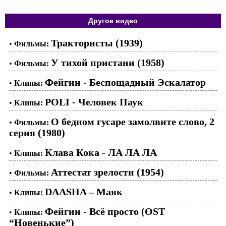
Другое видео
Трактористы (1939)
•
Фильмы:
У тихой пристани (1958)
•
Фильмы:
Фейгин - Беспощадный Эскалатор
•
Клипы:
POLI - Человек Паук
•
Клипы:
О бедном гусаре замолвите слово, 2
•
Фильмы:
серия (1980)
Клава Кока - ЛА ЛА ЛА
•
Клипы:
Аттестат зрелости (1954)
•
Фильмы:
DAASHA – Маяк
•
Клипы:
Фейгин - Всё просто (OST
•
Клипы:
“Новенькие”)