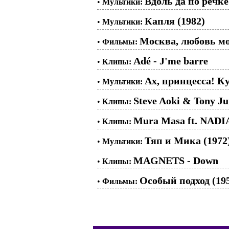
Вдоль да по речк
•
Мультики:
Капля (1982)
•
Мультики:
Москва, любовь мо
•
Фильмы:
Adé - J'me barre
•
Клипы:
Ах, принцесса! К
•
Мультики:
Steve Aoki & Tony Ju
•
Клипы:
Mura Masa ft. NADIA
•
Клипы:
Тяп и Мика (1972
•
Мультики:
MAGNETS - Down
•
Клипы:
Особый подход (19
•
Фильмы: