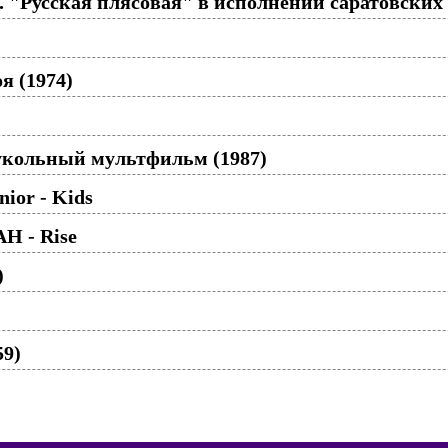
е. "Русская плясовая" в исполнении саратовских
я (1974)
укольный мультфильм (1987)
nior - Kids
H - Rise
)
59)