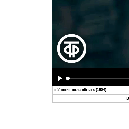
Play
«
Ученик волшебника (1984)
В