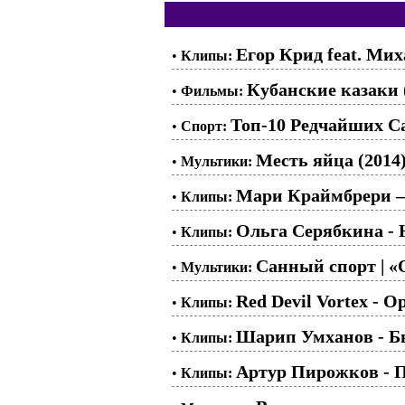
Егор Крид feat. Ми
•
Клипы:
Кубанские казаки 
•
Фильмы:
Топ-10 Редчайших 
•
Спорт:
Месть яйца (2014
•
Мультики:
Мари Краймбрери –
•
Клипы:
Ольга Серябкина - 
•
Клипы:
Санный спорт | «О
•
Мультики:
Red Devil Vortex - O
•
Клипы:
Шарип Умханов - Бы
•
Клипы:
Артур Пирожков - 
•
Клипы: