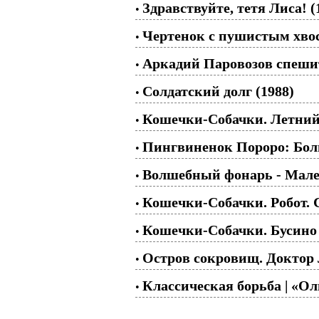
Здравствуйте, тетя Лиса! (
•
Чертенок с пушистым хвос
•
Аркадий Паровозов спешит
•
Солдатский долг (1988)
•
Кошечки-Собачки. Летний 
•
Пингвиненок Пороро: Бол
•
Волшебный фонарь - Мале
•
Кошечки-Собачки. Робот. 
•
Кошечки-Собачки. Бусино 
•
Остров сокровищ. Доктор 
•
Классическая борьба | «Ол
•