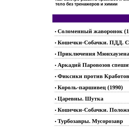
тело без тренажеров и химии
Соломенный жаворонок (1
•
Кошечки-Собачки. ПДД. С
•
Приключения Мюнхаузена.
•
Аркадий Паровозов спешит
•
Фиксики против Кработов 
•
Король-паршивец (1990)
•
Царевны. Шутка
•
Кошечки-Собачки. Положис
•
Турбозавры. Мусорозавр
•