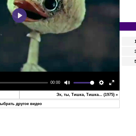
Play
00:00
Mute
Settings
Enter
Эх, ты, Тишка, Тишка... (1975)
»
fullscreen
ыбрать другое видео