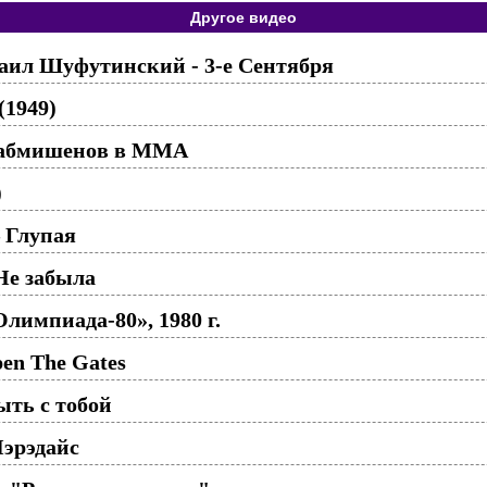
Другое видео
хаил Шуфутинский - 3-е Сентября
(1949)
Сабмишенов в ММА
)
 Глупая
Не забыла
лимпиада-80», 1980 г.
pen The Gates
ть с тобой
Пэрэдайс