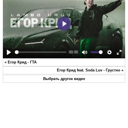
Play
00:00
Play
Mute
Settings
Ente
«
Егор Крид - ГТА
full
Егор Крид feat. Soda Luv - Грустно
»
Выбрать другое видео