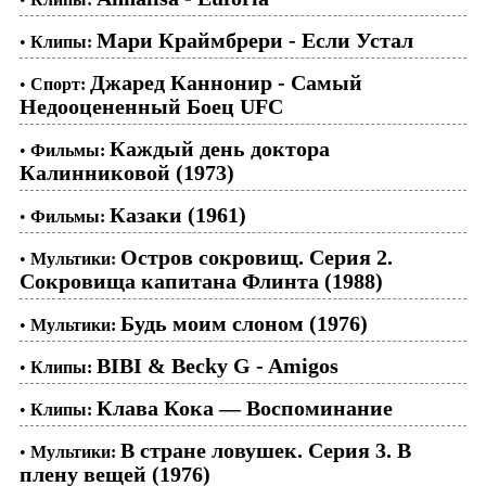
Мари Краймбрери - Если Устал
•
Клипы:
Джаред Каннонир - Самый
•
Спорт:
Недооцененный Боец UFC
Каждый день доктора
•
Фильмы:
Калинниковой (1973)
Казаки (1961)
•
Фильмы:
Остров сокровищ. Серия 2.
•
Мультики:
Сокровища капитана Флинта (1988)
Будь моим слоном (1976)
•
Мультики:
BIBI & Becky G - Amigos
•
Клипы:
Клава Кока — Воспоминание
•
Клипы:
В стране ловушек. Серия 3. В
•
Мультики:
плену вещей (1976)