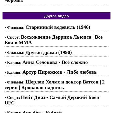
Другое видео
Старинный водевиль (1946)
•
Фильмы:
Восхождение Деррика Льюиса | Все
•
Спорт:
Бои в ММА
Другая драма (1990)
•
Фильмы:
Анна Седокова - Всё сложно
•
Клипы:
Артур Пирожков - Либо любовь
•
Клипы:
Шерлок Холмс и доктор Ватсон | 2
•
Фильмы:
серия | Кровавая надпись
Нейт Диаз - Самый Дерзкий Боец
•
Спорт:
UFC
Annalisa - Euforia
•
Клипы: