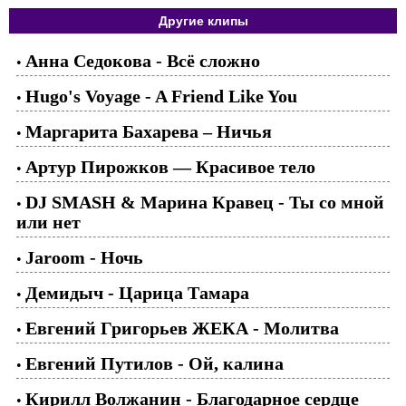
Другие клипы
Анна Седокова - Всё сложно
•
Hugo's Voyage - A Friend Like You
•
Маргарита Бахарева – Ничья
•
Артур Пирожков — Красивое тело
•
DJ SMASH & Марина Кравец - Ты со мной
•
или нет
Jaroom - Ночь
•
Демидыч - Царица Тамара
•
Евгений Григорьев ЖЕКА - Молитва
•
Евгений Путилов - Ой, калина
•
Кирилл Волжанин - Благодарное сердце
•