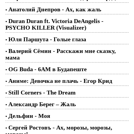
Анатолий Днепров - Ах, как жаль
•
Duran Duran ft. Victoria DeAngelis -
•
PSYCHO KILLER (Visualizer)
Юля Паршута - Голые глаза
•
Валерий Сёмин - Расскажи мне сказку,
•
мама
OG Buda - 6AM в Будапеште
•
Аниме: Девочка не плачь - Егор Крид
•
Still Corners - The Dream
•
Александр Берег – Жаль
•
Дельфин - Моя
•
Сергей Ростовъ - Ах, морозы, морозы,
•
морозы!