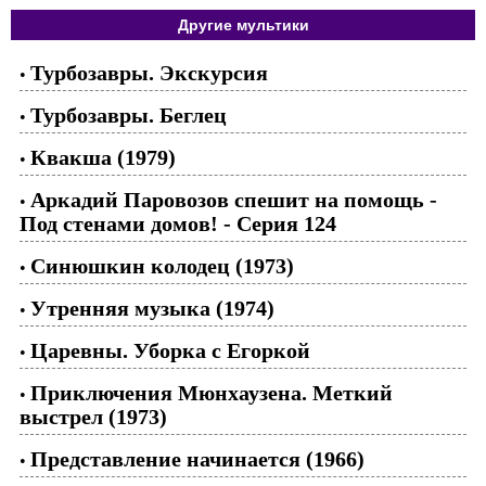
Другие мультики
Турбозавры. Экскурсия
•
Турбозавры. Беглец
•
Квакша (1979)
•
Аркадий Паровозов спешит на помощь -
•
Под стенами домов! - Серия 124
Синюшкин колодец (1973)
•
Утренняя музыка (1974)
•
Царевны. Уборка с Егоркой
•
Приключения Мюнхаузена. Меткий
•
выстрел (1973)
Представление начинается (1966)
•