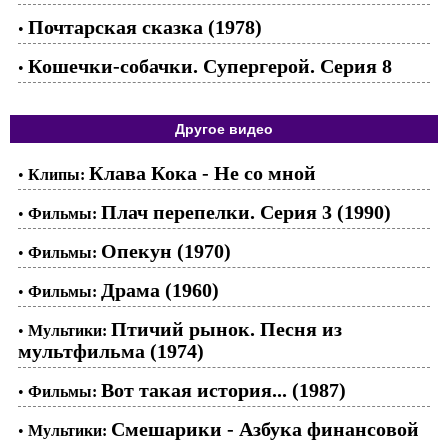
Почтарская сказка (1978)
•
Кошечки-собачки. Супергерой. Серия 8
•
Другое видео
Клава Кока - Не со мной
•
Клипы:
Плач перепелки. Серия 3 (1990)
•
Фильмы:
Опекун (1970)
•
Фильмы:
Драма (1960)
•
Фильмы:
Птичий рынок. Песня из
•
Мультики:
мультфильма (1974)
Вот такая история... (1987)
•
Фильмы:
Смешарики - Азбука финансовой
•
Мультики: