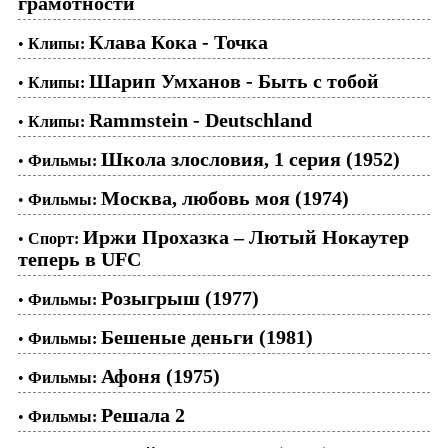
грамотности
Клава Кока - Точка
•
Клипы:
Шарип Умханов - Быть с тобой
•
Клипы:
Rammstein - Deutschland
•
Клипы:
Школа злословия, 1 серия (1952)
•
Фильмы:
Москва, любовь моя (1974)
•
Фильмы:
Иржи Прохазка – Лютый Нокаутер
•
Спорт:
теперь в UFC
Розыгрыш (1977)
•
Фильмы:
Бешеные деньги (1981)
•
Фильмы:
Афоня (1975)
•
Фильмы:
Решала 2
•
Фильмы: