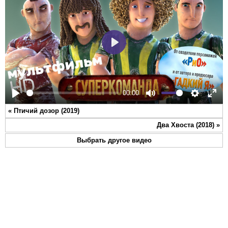
Play
00:00
Play
Mute
Settings
Ente
«
Птичий дозор (2019)
full
Два Хвоста (2018)
»
Выбрать другое видео