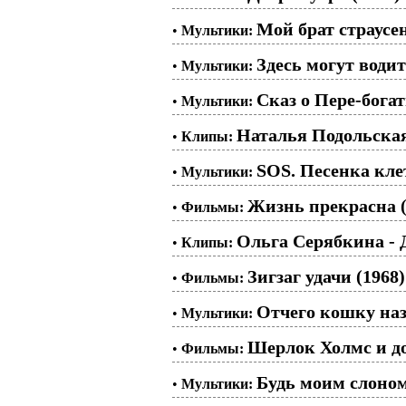
Мой брат страусен
•
Мультики:
Здесь могут водит
•
Мультики:
Сказ о Пере-богат
•
Мультики:
Наталья Подольска
•
Клипы:
SOS. Песенка клет
•
Мультики:
Жизнь прекрасна (
•
Фильмы:
Ольга Серябкина - 
•
Клипы:
Зигзаг удачи (1968)
•
Фильмы:
Отчего кошку наз
•
Мультики:
Шерлок Холмс и док
•
Фильмы:
Будь моим слоном
•
Мультики: