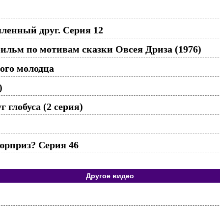
енный друг. Серия 12
льм по мотивам сказки Овсея Дриза (1976)
лого молодца
)
 глобуса (2 серия)
юрприз? Серия 46
Другое видео