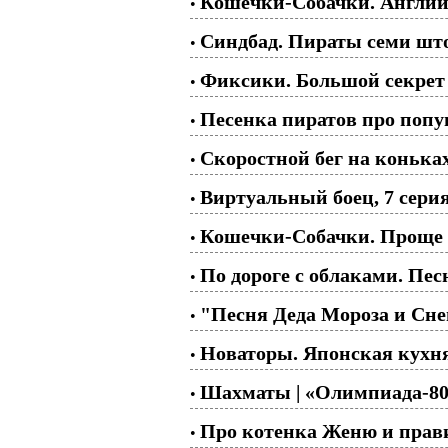
Кошечки-Собачки. Англий
•
Синдбад. Пираты семи шт
•
Фиксики. Большой секрет
•
Песенка пиратов про попу
•
Скоростной бег на коньках
•
Виртуальный боец, 7 серия
•
Кошечки-Собачки. Проще п
•
По дороге с облаками. Пес
•
"Песня Деда Мороза и Сне
•
Новаторы. Японская кухня 
•
Шахматы | «Олимпиада-80»,
•
Про котенка Женю и прави
•