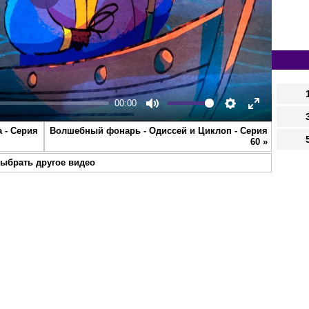
Play
00:00
Mute
Settings
Enter
 - Серия
Волшебный фонарь - Одиссей и Циклоп - Серия
fullscreen
60
»
ыбрать другое видео