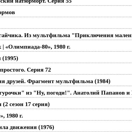
ский натюрморт. Серия 55
ормов
гайчика. Из мультфильма "Приключения малень
 | «Олимпиада-80», 1980 г.
 (1995)
ростого. Серия 72
ня друзей. Фрагмент мультфильма (1984)
гурочки" из "Ну, погоди!". Анатолий Папанов и
(2 сезон 17 серия)
 1980 г.
ла движения (1976)