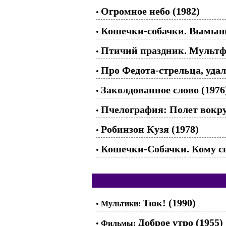
Огромное небо (1982)
•
Кошечки-собачки. Вымышл
•
Птичий праздник. Мультфи
•
Про Федота-стрельца, уда
•
Заколдованное слово (1976
•
Пчелография: Полет вокруг
•
Робинзон Кузя (1978)
•
Кошечки-Собачки. Кому с
•
Тюк! (1990)
•
Мультики:
Доброе утро (1955)
•
Фильмы: