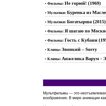
Не горюй! (1969)
•
Фильмы:
Буренка из Масле
•
Мультики:
Богатырша (2015)
•
Мультики:
Я шагаю по Москве
•
Фильмы:
Гость с Кубани (19
•
Фильмы:
Звонкий – Sorry
•
Клипы:
Анжелика Варум - Э
•
Клипы:
Мультфильмы — это неотъемлемая ч
воображение. В мире анимации кажд