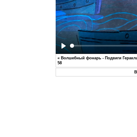
Play
«
Волшебный фонарь - Подвиги Геракла
58
В