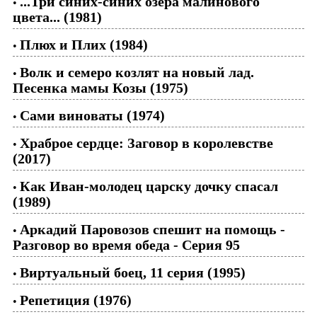
...Три синих-синих озера малинового
•
цвета... (1981)
Плюх и Плих (1984)
•
Волк и семеро козлят на новый лад.
•
Песенка мамы Козы (1975)
Сами виноваты (1974)
•
Храброе сердце: Заговор в королевстве
•
(2017)
Как Иван-молодец царску дочку спасал
•
(1989)
Аркадий Паровозов спешит на помощь -
•
Разговор во время обеда - Серия 95
Виртуальный боец, 11 серия (1995)
•
Репетиция (1976)
•