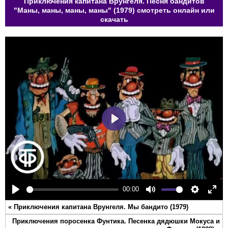
Приключения капитана Врунгеля. Песня бандитов
"Маны, маны, маны, маны" (1979) смотреть онлайн или
скачать
Play
00:00
Play
Mute
Settings
Ente
«
Приключения капитана Врунгеля. Мы бандито (1979)
full
Приключения поросенка Фунтика. Песенка дядюшки Мокуса и