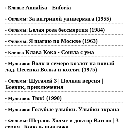
Annalisa - Euforia
•
Клипы:
За витриной универмага (1955)
•
Фильмы:
Белая роза бессмертия (1984)
•
Фильмы:
Я шагаю по Москве (1963)
•
Фильмы:
Клава Кока - Сошла с ума
•
Клипы:
Волк и семеро козлят на новый
•
Мультики:
лад. Песенка Волка и козлят (1975)
Шугалей 3 | Полная версия |
•
Фильмы:
Боевик, приключения
Тюк! (1990)
•
Мультики:
Голубые улыбки. Улыбки экрана
•
Мультики:
Шерлок Холмс и доктор Ватсон | 3
•
Фильмы:
серия | Король шантажа