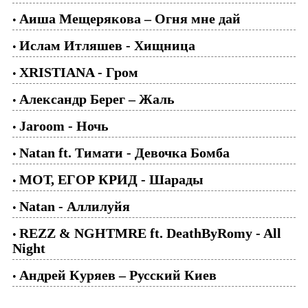
Аиша Мещерякова – Огня мне дай
•
Ислам Итляшев - Хищница
•
XRISTIANA - Гром
•
Александр Берег – Жаль
•
Jaroom - Ночь
•
Natan ft. Тимати - Девочка Бомба
•
МОТ, ЕГОР КРИД - Шарады
•
Natan - Аллилуйя
•
REZZ & NGHTMRE ft. DeathByRomy - All
•
Night
Андрей Куряев – Русский Киев
•