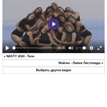
Play
00:00
Play
Mute
Settings
Ente
«
NASTY ASH - Тело
full
Фейгин - Ливни Листопады
»
Выбрать другое видео