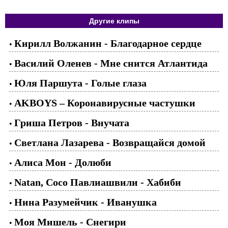
Другие клипы
Кирилл Волжанин - Благодарное сердце
•
Василий Оленев - Мне снится Атлантида
•
Юля Паршута - Голые глаза
•
AKBOYS – Коронавирусные частушки
•
Гриша Петров - Внучата
•
Светлана Лазарева - Возвращайся домой
•
Алиса Мон - Долюби
•
Natan, Сосо Павлиашвили - Хабиби
•
Нина Разумейчик - Иванушка
•
Моя Мишель - Снегири
•