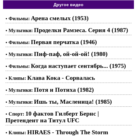
Другое видео
Арена смелых (1953)
•
Фильмы:
Проделки Рамзеса. Серия 4 (1987)
•
Мультики:
Первая перчатка (1946)
•
Фильмы:
Пиф-паф, ой-ой-ой! (1980)
•
Мультики:
Когда наступает сентябрь... (1975)
•
Фильмы:
Клава Кока - Сорвалась
•
Клипы:
Потя и Потиха (1982)
•
Мультики:
Ишь ты, Масленица! (1985)
•
Мультики:
10 фактов Гилберт Бернс |
•
Спорт:
Претендент на Титул UFC
HIRAES - Through The Storm
•
Клипы: