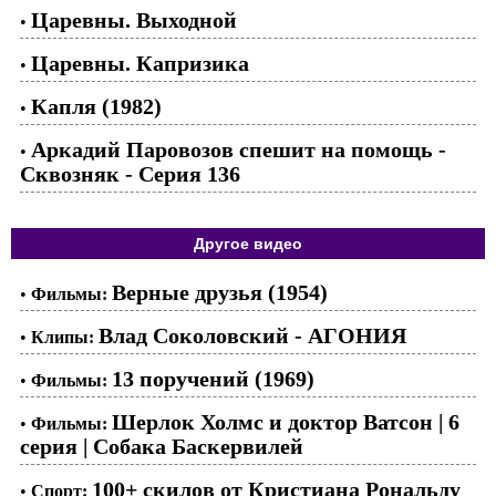
Царевны. Выходной
•
Царевны. Капризика
•
Капля (1982)
•
Аркадий Паровозов спешит на помощь -
•
Сквозняк - Серия 136
Другое видео
Верные друзья (1954)
•
Фильмы:
Влад Соколовский - АГОНИЯ
•
Клипы:
13 поручений (1969)
•
Фильмы:
Шерлок Холмс и доктор Ватсон | 6
•
Фильмы:
серия | Собака Баскервилей
100+ скилов от Кристиана Рональду
•
Спорт: