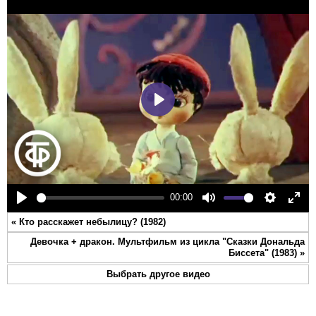
Play
00:00
Play
Mute
Settings
Ente
«
Кто расскажет небылицу? (1982)
full
Девочка + дракон. Мультфильм из цикла "Сказки Дональда
Биссета" (1983)
»
Выбрать другое видео