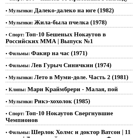
Далеко-далеко на юге (1982)
•
Мультики:
Жила-была пчелка (1978)
•
Мультики:
Топ-10 Бешеных Нокаутов в
•
Спорт:
Российских ММА | Выпуск №1
Факир на час (1971)
•
Фильмы:
Лев Гурыч Синичкин (1974)
•
Фильмы:
Лето в Муми-доле. Часть 2 (1981)
•
Мультики:
Мари Краймбрери - Малая, пой
•
Клипы:
Рикэ-хохолок (1985)
•
Мультики:
Топ-10 Нокаутов Свергнувшие
•
Спорт:
Чемпионов
Шерлок Холмс и доктор Ватсон | 11
•
Фильмы: