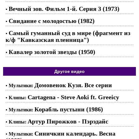
Вечный зов. Фильм 1-й. Серия 3 (1973)
•
Свидание с молодостью (1982)
•
Самый гуманный суд в мире (фрагмент из
•
к/ф "Кавказская пленница")
Кавалер золотой звезды (1950)
•
Другое видео
Домовенок Кузя. Все серии
•
Мультики:
Cartagena - Steve Aoki ft. Greeicy
•
Клипы:
Корабль пустыни (1986)
•
Мультики:
Артур Пирожков - Пэрэдайс
•
Клипы:
Синичкин календарь. Весна
•
Мультики: