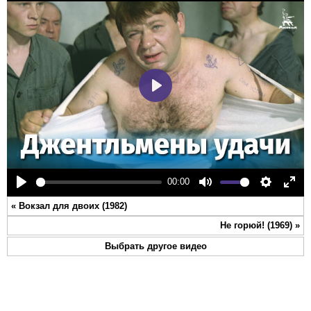
Play
00:00
Play
Mute
Settings
Ente
«
Вокзал для двоих (1982)
full
Не горюй! (1969)
»
Выбрать другое видео