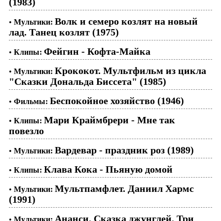
(1983)
Волк и семеро козлят на новый
•
Мультики:
лад. Танец козлят (1975)
Фейгин - Кофта-Майка
•
Клипы:
Крококот. Мультфильм из цикла
•
Мультики:
"Сказки Дональда Биссета" (1985)
Беспокойное хозяйство (1946)
•
Фильмы:
Мари Краймбрери - Мне так
•
Клипы:
повезло
Вардевар - праздник роз (1989)
•
Мультики:
Клава Кока - Пьяную домой
•
Клипы:
Мультпамфлет. Даниил Хармс
•
Мультики:
(1991)
Ананси. Сказка джунглей. Три
•
Мультики: