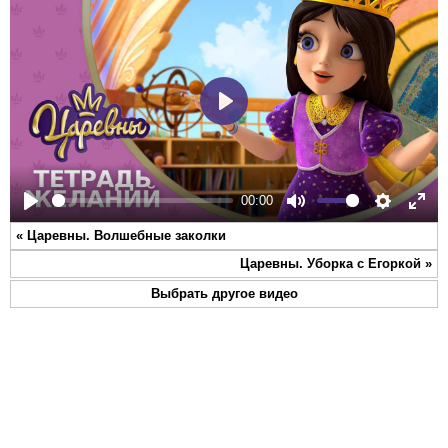
Play
00:00
Play
Mute
Settings
Ente
«
Царевны. Волшебные заколки
full
Царевны. Уборка с Егоркой
»
Выбрать другое видео