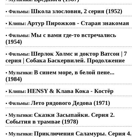
Школа злословия, 2 серия (1952)
•
Фильмы:
Артур Пирожков - Старая знакомая
•
Клипы:
Мы с вами где-то встречались
•
Фильмы:
(1954)
Шерлок Холмс и доктор Ватсон | 7
•
Фильмы:
серия | Собака Баскервилей. Продолжение
В синем море, в белой пене...
•
Мультики:
(1984)
HENSY & Клава Кока - Костёр
•
Клипы:
Лето рядового Дедова (1971)
•
Фильмы:
Сказки Засыпайки. Серия 2.
•
Мультики:
События в трамвае (1978)
Приключения Саламуры. Серия 4.
•
Мультики: