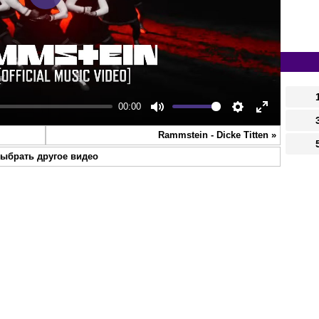
Play
00:00
Mute
Settings
Enter
Rammstein - Dicke Titten
»
fullscreen
ыбрать другое видео