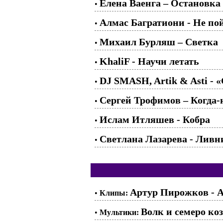
Елена Ваенга – Остановка
•
Алмас Багратиони - Не п
•
Михаил Бурляш – Светка
•
KhaliF - Научи летать
•
DJ SMASH, Artik & Asti - 
•
Сергей Трофимов – Когда-
•
Ислам Итляшев - Кобра
•
Светлана Лазарева - Ливн
•
Артур Пирожков - 
•
Клипы:
Волк и семеро коз
•
Мультики: