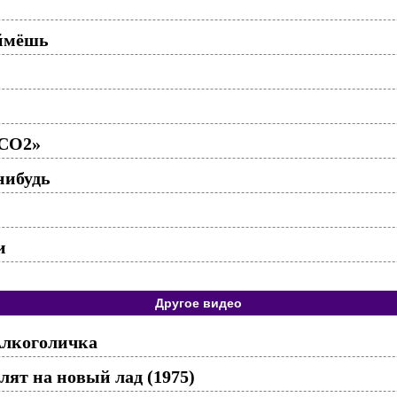
оймёшь
«CO2»
нибудь
и
Другое видео
Алкоголичка
лят на новый лад (1975)