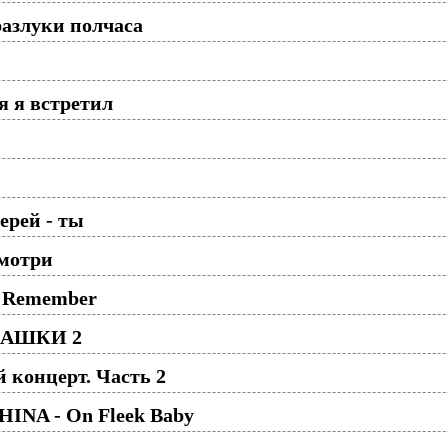
разлуки полчаса
я я встретил
ерей - ты
смотри
ll Remember
ОМАШКИ 2
 концерт. Часть 2
NA - On Fleek Baby