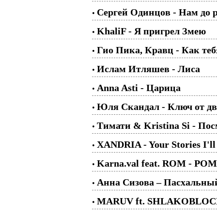
Cергей Одинцов - Нам до 
•
KhaliF - Я пригрел Змею
•
Гио Пика, Кравц - Как теб
•
Ислам Итляшев - Лиса
•
Anna Asti - Царица
•
Юля Скандал - Ключ от дв
•
Тимати & Kristina Si - По
•
XANDRIA - Your Stories I'
•
Karna.val feat. ROM - Р
•
Анна Сизова – Пасхальный
•
MARUV ft. SHLAKOBLOCHI
•