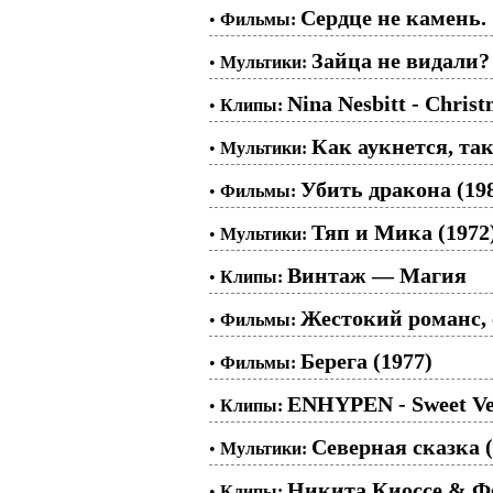
Сердце не камень. 
•
Фильмы:
Зайца не видали? 
•
Мультики:
Nina Nesbitt - Chris
•
Клипы:
Как аукнется, так
•
Мультики:
Убить дракона (19
•
Фильмы:
Тяп и Мика (1972
•
Мультики:
Винтаж — Магия
•
Клипы:
Жестокий романс, 
•
Фильмы:
Берега (1977)
•
Фильмы:
ENHYPEN - Sweet V
•
Клипы:
Северная сказка (
•
Мультики:
Никита Киоссе & Ф
•
Клипы: