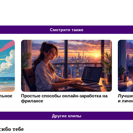
Смотрите также
ильное
Простые способы онлайн-заработка на
Лучший
фрилансе
и личн
Другие клипы
сибо тебе