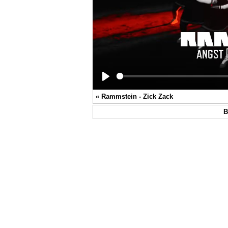
Play
«
Rammstein - Zick Zack
В