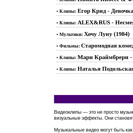
Егор Крид - Девочка
•
Клипы:
ALEX&RUS - Несме
•
Клипы:
Хочу Луну (1984)
•
Мультики:
Старомодная комед
•
Фильмы:
Мари Краймбрери - 
•
Клипы:
Наталья Подольска
•
Клипы:
Видеоклипы — это не просто музы
визуальные эффекты. Они становя
Музыкальные видео могут быть как