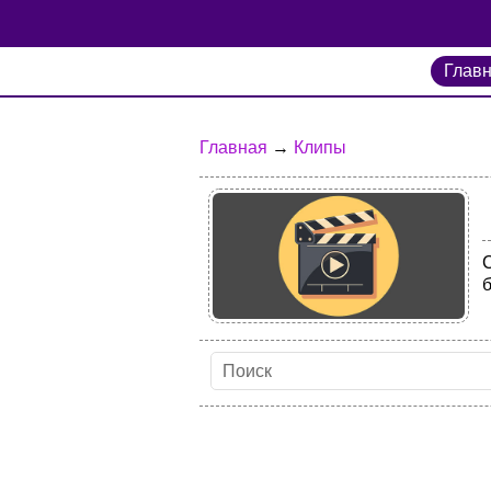
Глав
Главная
→
Клипы
б