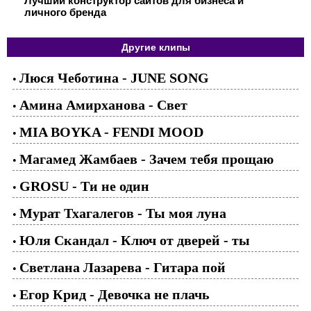
Лучший конструктор сайтов для бизнеса и
личного бренда
Другие клипы
Люся Чеботина - JUNE SONG
•
Амина Амирханова - Свет
•
MIA BOYKA - FENDI MOOD
•
Магамед Жамбаев - Зачем тебя прощаю
•
GROSU - Ти не один
•
Мурат Тхагалегов - Ты моя луна
•
Юля Скандал - Ключ от дверей - ты
•
Светлана Лазарева - Гитара пой
•
Егор Крид - Девочка не плачь
•