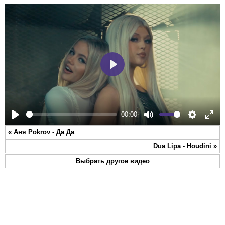
Play
00:00
Play
Mute
Settings
Ente
«
Аня Pokrov - Да Да
full
Dua Lipa - Houdini
»
Выбрать другое видео