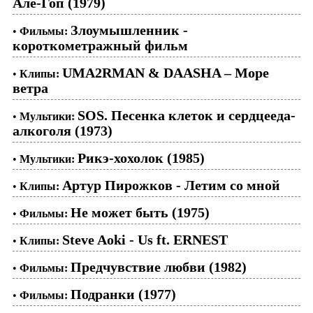
Але-Гоп (1979)
Злоумышленник -
•
Фильмы:
короткометражный фильм
UMA2RMAN & DAASHA – Море
•
Клипы:
ветра
SOS. Песенка клеток и сердцееда-
•
Мультики:
алкоголя (1973)
Рикэ-хохолок (1985)
•
Мультики:
Артур Пирожков - Летим со мной
•
Клипы:
Не может быть (1975)
•
Фильмы:
Steve Aoki - Us ft. ERNEST
•
Клипы:
Предчувствие любви (1982)
•
Фильмы:
Подранки (1977)
•
Фильмы: