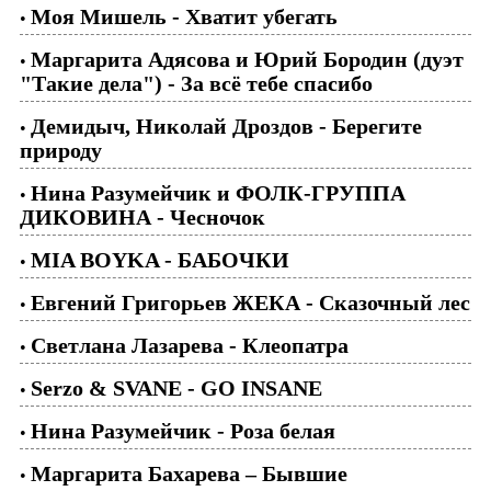
Моя Мишель - Хватит убегать
•
Маргарита Адясова и Юрий Бородин (дуэт
•
"Такие дела") - За всё тебе спасибо
Демидыч, Николай Дроздов - Берегите
•
природу
Нина Разумейчик и ФОЛК-ГРУППА
•
ДИКОВИНА - Чесночок
MIA BOYKA - БАБОЧКИ
•
Евгений Григорьев ЖЕКА - Сказочный лес
•
Светлана Лазарева - Клеопатра
•
Serzo & SVANE - GO INSANE
•
Нина Разумейчик - Роза белая
•
Маргарита Бахарева – Бывшие
•