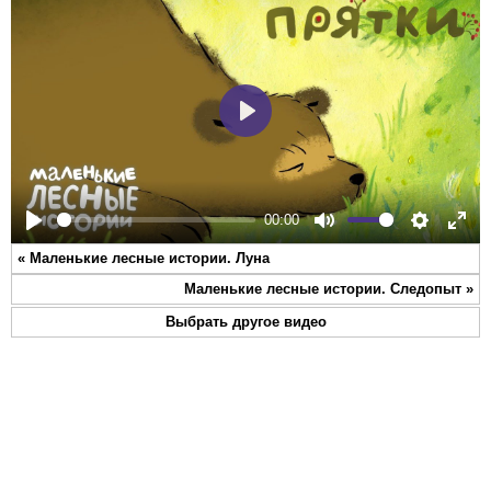
Play
00:00
Play
Mute
Settings
Ente
«
Маленькие лесные истории. Луна
full
Маленькие лесные истории. Следопыт
»
Выбрать другое видео