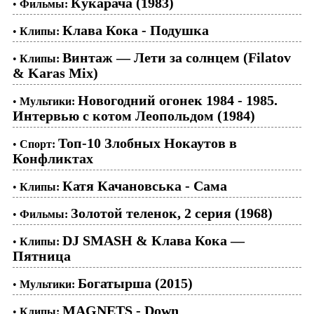
Кукарача (1983)
•
Фильмы:
Клава Кока - Подушка
•
Клипы:
Винтаж — Лети за солнцем (Filatov
•
Клипы:
& Karas Mix)
Новогодний огонек 1984 - 1985.
•
Мультики:
Интервью с котом Леопольдом (1984)
Топ-10 Злобных Нокаутов в
•
Спорт:
Конфликтах
Катя Качановська - Сама
•
Клипы:
Золотой теленок, 2 серия (1968)
•
Фильмы:
DJ SMASH & Клава Кока —
•
Клипы:
Пятница
Богатырша (2015)
•
Мультики:
MAGNETS - Down
•
Клипы: