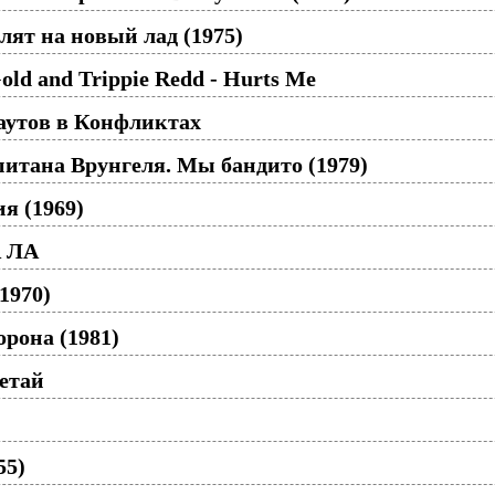
лят на новый лад (1975)
Gold and Trippie Redd - Hurts Me
аутов в Конфликтах
итана Врунгеля. Мы бандито (1979)
я (1969)
А ЛА
1970)
рона (1981)
етай
55)