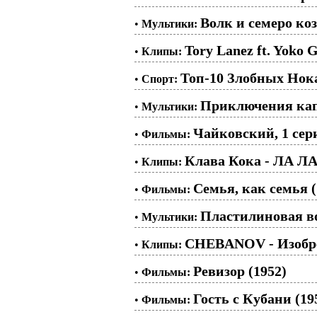
Волк и семеро коз
•
Мультики:
Tory Lanez ft. Yoko 
•
Клипы:
Топ-10 Злобных Нок
•
Спорт:
Приключения кап
•
Мультики:
Чайковский, 1 сери
•
Фильмы:
Клава Кока - ЛА Л
•
Клипы:
Семья, как семья (
•
Фильмы:
Пластилиновая во
•
Мультики:
CHEBANOV - Изобр
•
Клипы:
Ревизор (1952)
•
Фильмы:
Гость с Кубани (19
•
Фильмы: