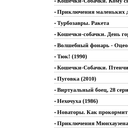
Кошечки-Собачки. Кому с
•
Приключения маленьких др
•
Турбозавры. Ракета
•
Кошечки-собачки. День гор
•
Волшебный фонарь - Оцеол
•
Тюк! (1990)
•
Кошечки-Собачки. Птенчи
•
Пуговка (2010)
•
Виртуальный боец, 28 сери
•
Нехочуха (1986)
•
Новаторы. Как прокормить 
•
Приключения Мюнхаузена.
•