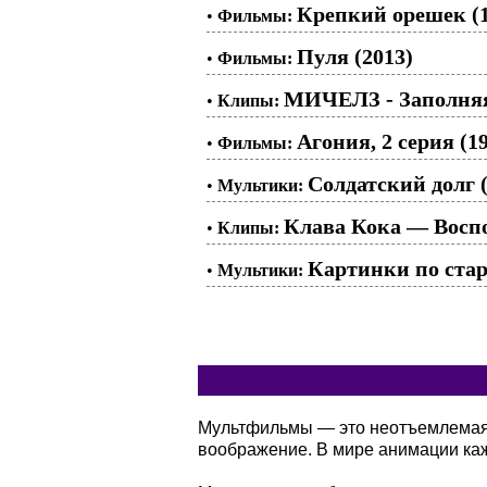
Крепкий орешек (1
•
Фильмы:
Пуля (2013)
•
Фильмы:
МИЧЕЛЗ - Заполняя
•
Клипы:
Агония, 2 серия (1
•
Фильмы:
Солдатский долг (
•
Мультики:
Клава Кока — Восп
•
Клипы:
Картинки по стар
•
Мультики:
Мультфильмы — это неотъемлемая ч
воображение. В мире анимации кажд