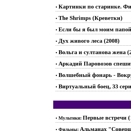
Картинки по старинке. Фи
•
The Shrimps (Креветки)
•
Если бы я был моим папой..
•
Дух живого леса (2008)
•
Вольга и султанова жена (
•
Аркадий Паровозов спешит
•
Волшебный фонарь - Вокру
•
Виртуальный боец, 33 сери
•
Первые встречи (
•
Мультики:
Альманах "Соверше
•
Фильмы: