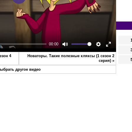
Play
00:00
Mute
Settings
Enter
езон 4
Новаторы. Такие полезные кляксы (1 сезон 2
fullscreen
серия)
»
ыбрать другое видео