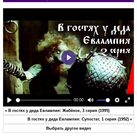
Play
00:00
Play
Mute
Settings
Ente
«
В гостях у деда Евлампия: Жабёнок, 3 серия (1995)
full
В гостях у деда Евлампия: Супостат, 1 серия (1992)
»
Выбрать другое видео