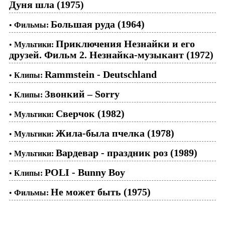
Дуня шла (1975)
Большая руда (1964)
•
Фильмы:
Приключения Незнайки и его
•
Мультики:
друзей. Фильм 2. Незнайка-музыкант (1972)
Rammstein - Deutschland
•
Клипы:
Звонкий – Sorry
•
Клипы:
Сверчок (1982)
•
Мультики:
Жила-была пчелка (1978)
•
Мультики:
Вардевар - праздник роз (1989)
•
Мультики:
POLI - Bunny Boy
•
Клипы:
Не может быть (1975)
•
Фильмы: