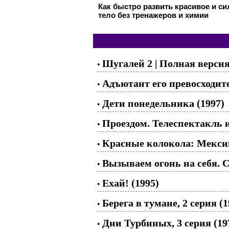
Как быстро развить красивое и с
тело без тренажеров и химии
Шугалей 2 | Полная верси
•
Адъютант его превосходите
•
Дети понедельника (1997)
•
Проездом. Телеспектакль 
•
Красные колокола: Мексика
•
Вызываем огонь на себя. С
•
Ехай! (1995)
•
Берега в тумане, 2 серия (1
•
Дни Турбиных, 3 серия (19
•