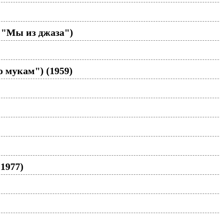
ф "Мы из джаза")
 мукам") (1959)
1977)