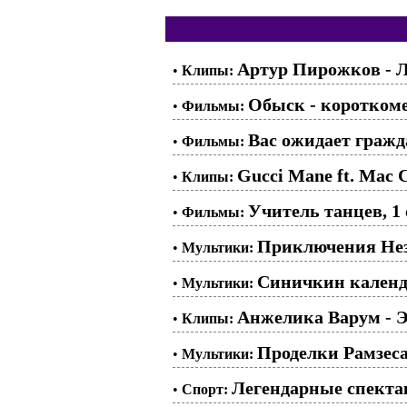
Артур Пирожков - 
•
Клипы:
Обыск - коротко
•
Фильмы:
Вас ожидает гражд
•
Фильмы:
Gucci Mane ft. Mac Cr
•
Клипы:
Учитель танцев, 1 
•
Фильмы:
Приключения Незн
•
Мультики:
Синичкин календа
•
Мультики:
Анжелика Варум - Э
•
Клипы:
Проделки Рамзеса.
•
Мультики:
Легендарные спекта
•
Спорт: