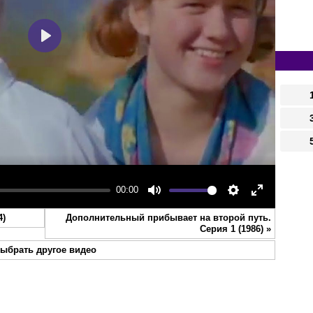
Play
00:00
Mute
Settings
Enter
4)
Дополнительный прибывает на второй путь.
fullscreen
Серия 1 (1986)
»
ыбрать другое видео