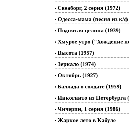
Свеаборг, 2 серия (1972)
•
Одесса-мама (песня из к/
•
Поднятая целина (1939)
•
Хмурое утро ("Хождение по
•
Высота (1957)
•
Зеркало (1974)
•
Октябрь (1927)
•
Баллада о солдате (1959)
•
Инкогнито из Петербурга (
•
Чичерин, 1 серия (1986)
•
Жаркое лето в Кабуле
•