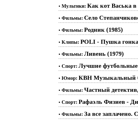
Как кот Васька в 
•
Мультики:
Село Степанчиково 
•
Фильмы:
Родник (1985)
•
Фильмы:
POLI - Пушка гонк
•
Клипы:
Ливень (1979)
•
Фильмы:
Лучшие футбольные
•
Спорт:
КВН Музыкальный б
•
Юмор:
Частный детектив,
•
Фильмы:
Рафаэль Физиев - Д
•
Спорт:
За все заплачено. С
•
Фильмы: