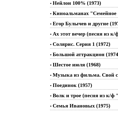
Нейлон 100% (1973)
•
Киноальманах "Семейное с
•
Егор Булычев и другие (19
•
Ах этот вечер (песня из к/ф
•
Солярис. Серия 1 (1972)
•
Большой аттракцион (1974
•
Шестое июля (1968)
•
Музыка из фильма. Свой с
•
Поединок (1957)
•
Волк и трое (песня из к/ф
•
Семья Ивановых (1975)
•