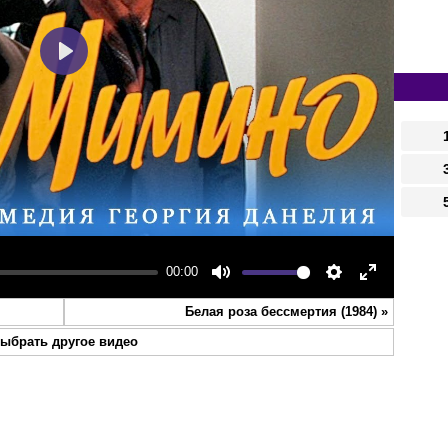
Play
00:00
Mute
Settings
Enter
Белая роза бессмертия (1984)
»
fullscreen
ыбрать другое видео