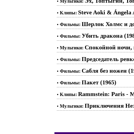
Эх, Топтыгин, Топ
•
Мультики:
Steve Aoki & Ángela 
•
Клипы:
Шерлок Холмс и до
•
Фильмы:
Убить дракона (19
•
Фильмы:
Спокойной ночи, 
•
Мультики:
Председатель ревк
•
Фильмы:
Сабля без ножен (1
•
Фильмы:
Пакет (1965)
•
Фильмы:
Rammstein: Paris - 
•
Клипы:
Приключения Незн
•
Мультики: