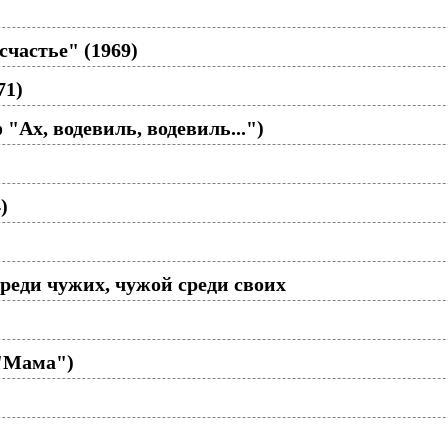
частье" (1969)
71)
 "Ах, водевиль, водевиль...")
)
реди чужих, чужой среди своих
 "Мама")