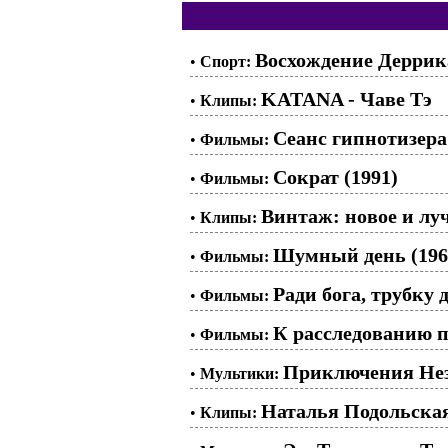
Восхождение Деррик
•
Спорт:
KATANA - Чаве Тэ
•
Клипы:
Сеанс гипнотизера 
•
Фильмы:
Сократ (1991)
•
Фильмы:
Винтаж: новое и лу
•
Клипы:
Шумный день (196
•
Фильмы:
Ради бога, трубку 
•
Фильмы:
К расследованию п
•
Фильмы:
Приключения Незн
•
Мультики:
Наталья Подольская
•
Клипы: