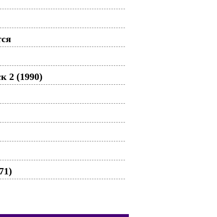
тся
 2 (1990)
71)