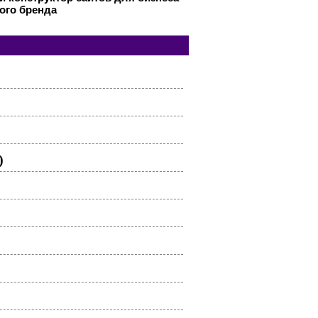
ого бренда
)