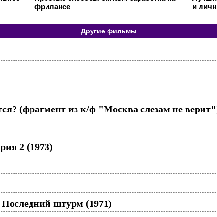
фрилансе
и личн
Другие фильмы
тся? (фрагмент из к/ф "Москва слезам не верит"
рия 2 (1973)
 Последний штурм (1971)