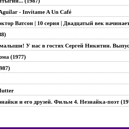
тыгин... (1987)
Aguilar - Invítame A Un Café
ктор Ватсон | 10 серия | Двадцатый век начинае
88)
малыши! У нас в гостях Сергей Никитин. Выпуск
ома (1977)
987)
Mutter
айки и его друзей. Фильм 4. Незнайка-поэт (19