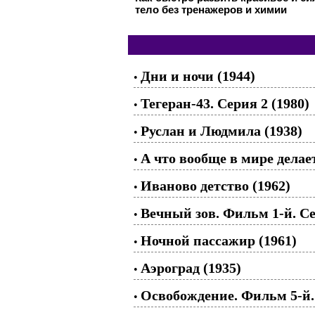
тело без тренажеров и химии
Дни и ночи (1944)
•
Тегеран-43. Серия 2 (1980)
•
Руслан и Людмила (1938)
•
А что вообще в мире делае
•
Иваново детство (1962)
•
Вечный зов. Фильм 1-й. Се
•
Ночной пассажир (1961)
•
Аэроград (1935)
•
Освобождение. Фильм 5-й.
•