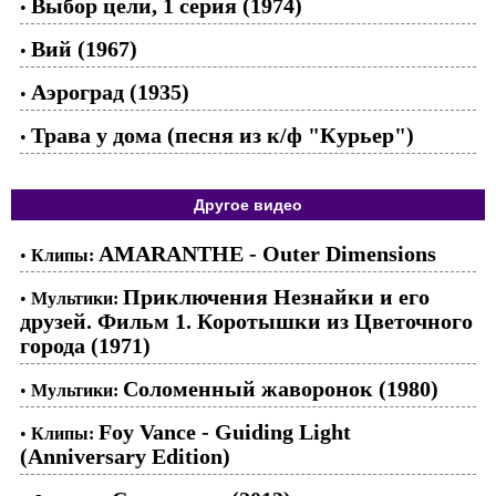
Выбор цели, 1 серия (1974)
•
Вий (1967)
•
Аэроград (1935)
•
Трава у дома (песня из к/ф "Курьер")
•
Другое видео
AMARANTHE - Outer Dimensions
•
Клипы:
Приключения Незнайки и его
•
Мультики:
друзей. Фильм 1. Коротышки из Цветочного
города (1971)
Соломенный жаворонок (1980)
•
Мультики:
Foy Vance - Guiding Light
•
Клипы:
(Anniversary Edition)