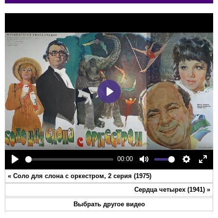
Play
00:00
Play
Mute
Settings
Ente
«
Соло для слона с оркестром, 2 серия (1975)
full
Сердца четырех (1941)
»
Выбрать другое видео