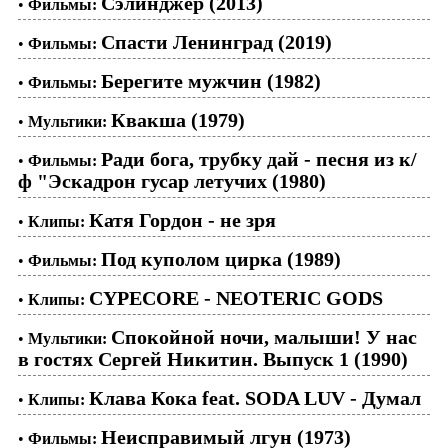
Сэлинджер (2013)
•
Фильмы:
Спасти Ленинград (2019)
•
Фильмы:
Берегите мужчин (1982)
•
Фильмы:
Квакша (1979)
•
Мультики:
Ради бога, трубку дай - песня из к/
•
Фильмы:
ф "Эскадрон гусар летучих (1980)
Катя Гордон - не зря
•
Клипы:
Под куполом цирка (1989)
•
Фильмы:
CYPECORE - NEOTERIC GODS
•
Клипы:
Спокойной ночи, малыши! У нас
•
Мультики:
в гостях Сергей Никитин. Выпуск 1 (1990)
Клава Кока feat. SODA LUV - Думал
•
Клипы:
Неисправимый лгун (1973)
•
Фильмы: