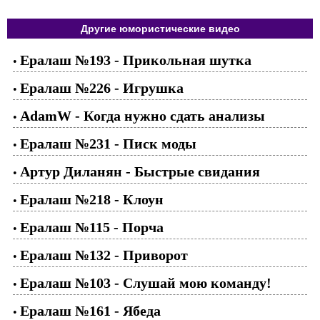
Другие юмористические видео
Ералаш №193 - Прикольная шутка
•
Ералаш №226 - Игрушка
•
AdamW - Когда нужно сдать анализы
•
Ералаш №231 - Писк моды
•
Артур Диланян - Быстрые свидания
•
Ералаш №218 - Клоун
•
Ералаш №115 - Порча
•
Ералаш №132 - Приворот
•
Ералаш №103 - Слушай мою команду!
•
Ералаш №161 - Ябеда
•