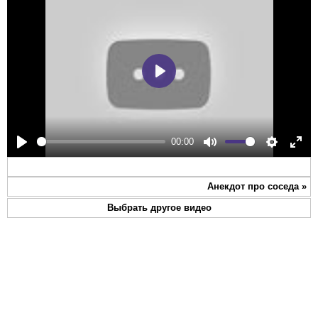
Play
00:00
Play
Mute
Settings
Ente
full
Анекдот про соседа
»
Выбрать другое видео