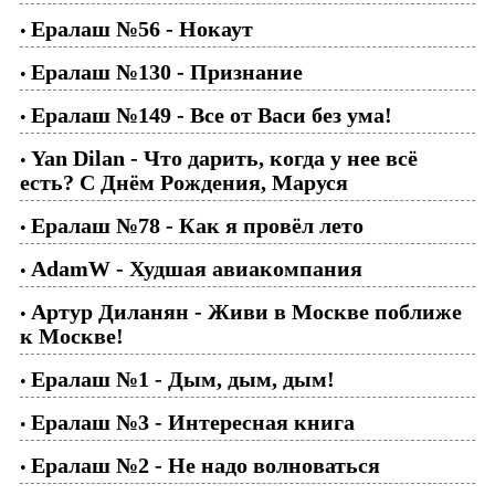
Ералаш №56 - Нокаут
•
Ералаш №130 - Признание
•
Ералаш №149 - Все от Васи без ума!
•
Yan Dilan - Что дарить, когда у нее всё
•
есть? С Днём Рождения, Маруся
Ералаш №78 - Как я провёл лето
•
AdamW - Худшая авиакомпания
•
Артур Диланян - Живи в Москве поближе
•
к Москве!
Ералаш №1 - Дым, дым, дым!
•
Ералаш №3 - Интересная книга
•
Ералаш №2 - Не надо волноваться
•