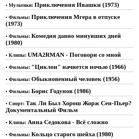
Приключения Ивашки (1973)
•
Мультики:
Приключения Мгера в отпуске
•
Фильмы:
(1973)
Комедия давно минувших дней
•
Фильмы:
(1980)
UMA2RMAN - Поговори со мной
•
Клипы:
"Циклон" начнется ночью (1966)
•
Фильмы:
Обыкновенный человек (1956)
•
Фильмы:
Борис Годунов (1986)
•
Фильмы:
Так Ли Был Хорош Жорж Сен-Пьер?
•
Спорт:
Документальный Фильм
Анна Седокова - Всё сложно
•
Клипы:
Кольцо старого шейха (1980)
•
Фильмы: