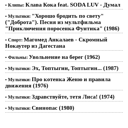
Клава Кока feat. SODA LUV - Думал
•
Клипы:
"Хорошо бродить по свету"
•
Мультики:
("Доброта"). Песня из мультфильма
"Приключения поросенка Фунтика" (1986)
Магомед Анкалаев - Скромный
•
Спорт:
Нокаутер из Дагестана
Увольнение на берег (1962)
•
Фильмы:
Эх, Топтыгин, Топтыгин... (1987)
•
Мультики:
Про котенка Женю и правила
•
Мультики:
движения (1976)
Здравствуйте, тетя Лиса! (1974)
•
Мультики:
Свинопас (1980)
•
Мультики: