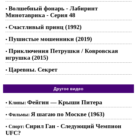
Волшебный фонарь - Лабиринт
•
Минотаврика - Серия 48
Счастливый принц (1992)
•
Пушистые мошенники (2019)
•
Приключения Петрушки / Ковровская
•
игрушка (2015)
Царевны. Секрет
•
Другое видео
Фейгин — Крыши Питера
•
Клипы:
Я шагаю по Москве (1963)
•
Фильмы:
Сирил Ган - Следующий Чемпион
•
Спорт:
UFC?