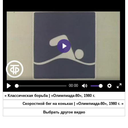
Play
00:00
Play
Mute
Settings
Ente
«
Классическая борьба | «Олимпиада-80», 1980 г.
full
Скоростной бег на коньках | «Олимпиада-80», 1980 г.
»
Выбрать другое видео