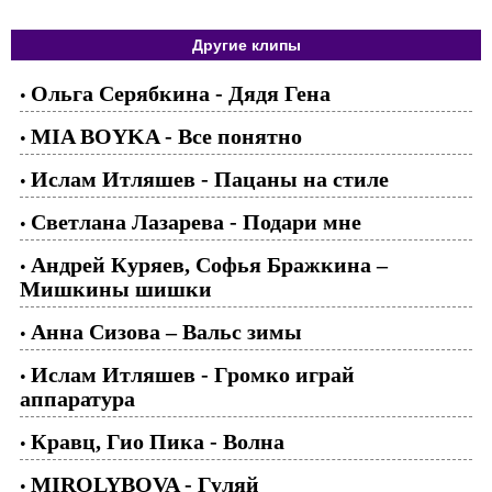
Другие клипы
Ольга Серябкина - Дядя Гена
•
MIA BOYKA - Все понятно
•
Ислам Итляшев - Пацаны на стиле
•
Светлана Лазарева - Подари мне
•
Андрей Куряев, Софья Бражкина –
•
Мишкины шишки
Анна Сизова – Вальс зимы
•
Ислам Итляшев - Громко играй
•
аппаратура
Кравц, Гио Пика - Волна
•
MIROLYBOVA - Гуляй
•