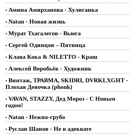
Амина Амирханова - Хулиганка
•
Natan - Новая жизнь
•
Мурат Тхагалегов - Вьюга
•
Сергей Одинцов – Пятница
•
Клава Кока & NILETTO - Краш
•
Алексей Воробьёв - Художник
•
Винтаж, ТРАВМА, SKIDRI, DVRKLXGHT -
•
Плохая Девочка (phonk)
VAVAN, STAZZY, Дед Мороз - С Новым
•
годом!
Natan - Нежно-грубо
•
Руслан Шанов - Не в адеквате
•