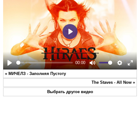
Play
00:00
Play
Mute
Settings
Ente
«
МИЧЕЛЗ - Заполняя Пустоту
full
The Staves - All Now
»
Выбрать другое видео