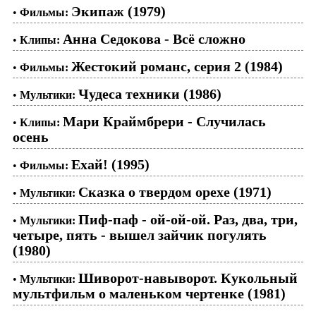
Экипаж (1979)
•
Фильмы:
Анна Седокова - Всё сложно
•
Клипы:
Жестокий романс, серия 2 (1984)
•
Фильмы:
Чудеса техники (1986)
•
Мультики:
Мари Краймбрери - Случилась
•
Клипы:
осень
Ехай! (1995)
•
Фильмы:
Сказка о твердом орехе (1971)
•
Мультики:
Пиф-паф - ой-ой-ой. Раз, два, три,
•
Мультики:
четыре, пять - вышел зайчик погулять
(1980)
Шиворот-навыворот. Кукольный
•
Мультики:
мультфильм о маленьком чертенке (1981)