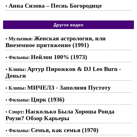
Анна Сизова – Песнь Богородице
•
Другое видео
Женская астрология, или
•
Мультики:
Внеземное притяжение (1991)
Нейлон 100% (1973)
•
Фильмы:
Артур Пирожков & DJ Leo Burn -
•
Клипы:
Деньги
МИЧЕЛЗ - Заполняя Пустоту
•
Клипы:
Цирк (1936)
•
Фильмы:
Насколько Была Хороша Ронда
•
Спорт:
Роузи? Обзор Карьеры
Семья, как семья (1970)
•
Фильмы: