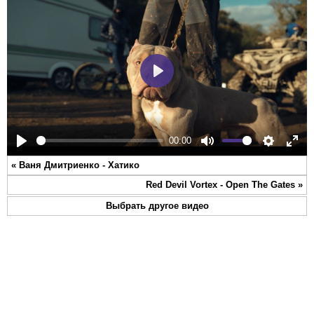
Play
00:00
Play
Mute
Settings
Ente
«
Ваня Дмитриенко - Хатико
full
Red Devil Vortex - Open The Gates
»
Выбрать другое видео