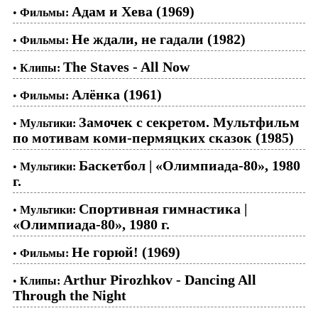
Адам и Хева (1969)
•
Фильмы:
Не ждали, не гадали (1982)
•
Фильмы:
The Staves - All Now
•
Клипы:
Алёнка (1961)
•
Фильмы:
Замочек с секретом. Мультфильм
•
Мультики:
по мотивам коми-пермяцких сказок (1985)
Баскетбол | «Олимпиада-80», 1980
•
Мультики:
г.
Спортивная гимнастика |
•
Мультики:
«Олимпиада-80», 1980 г.
Не горюй! (1969)
•
Фильмы:
Arthur Pirozhkov - Dancing All
•
Клипы:
Through the Night