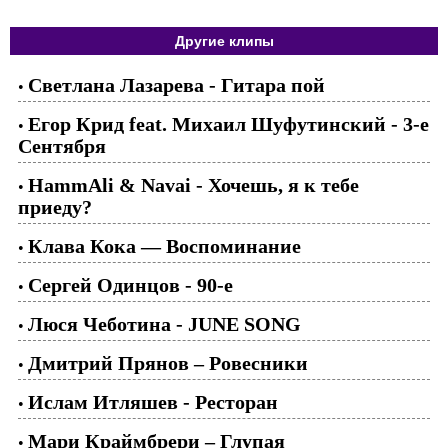
Другие клипы
Светлана Лазарева - Гитара пой
•
Егор Крид feat. Михаил Шуфутинский - 3-е
•
Сентября
HammAli & Navai - Хочешь, я к тебе
•
приеду?
Клава Кока — Воспоминание
•
Сергей Одинцов - 90-е
•
Люся Чеботина - JUNE SONG
•
Дмитрий Прянов – Ровесники
•
Ислам Итляшев - Ресторан
•
Мари Краймбрери – Глупая
•