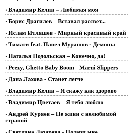
Владимир Келин – Любимая моя
•
Борис Драгилев – Вставал рассвет...
•
Ислам Итляшев - Мирный красивый край
•
Тимати feat. Павел Мурашов - Демоны
•
Наталья Подольская – Конечно, да!
•
Peezy, Ghetto Baby Boom - Marni Slippers
•
Дана Лахова - Станет легче
•
Владимир Келин – Я скажу как здорово
•
Владимир Цветаев – Я тебя люблю
•
Андрей Куряев – Не живи с нелюбимой
•
страной
Светлана Лазарева - Подари мне
•