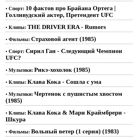
10 фактов про Брайана Ортега |
•
Спорт:
Голливудский актер, Претендент UFC
THE DRIVER ERA - Rumors
•
Клипы:
Страховой агент (1985)
•
Фильмы:
Сирил Ган - Следующий Чемпион
•
Спорт:
UFC?
Рикэ-хохолок (1985)
•
Мультики:
Клава Кока - Сошла с ума
•
Клипы:
Чертенок с пушистым хвостом
•
Мультики:
(1985)
Клава Кока & Мари Краймбрери -
•
Клипы:
Шкура
Вольный ветер (1 серия) (1983)
•
Фильмы: