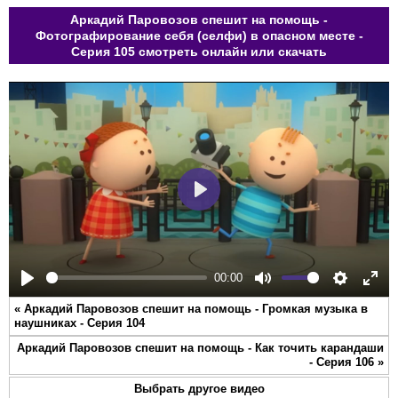
Аркадий Паровозов спешит на помощь -
Фотографирование себя (селфи) в опасном месте -
Серия 105 смотреть онлайн или скачать
Play
00:00
Play
Mute
Settings
Ente
«
Аркадий Паровозов спешит на помощь - Громкая музыка в
full
наушниках - Серия 104
Аркадий Паровозов спешит на помощь - Как точить карандаши
- Серия 106
»
Выбрать другое видео