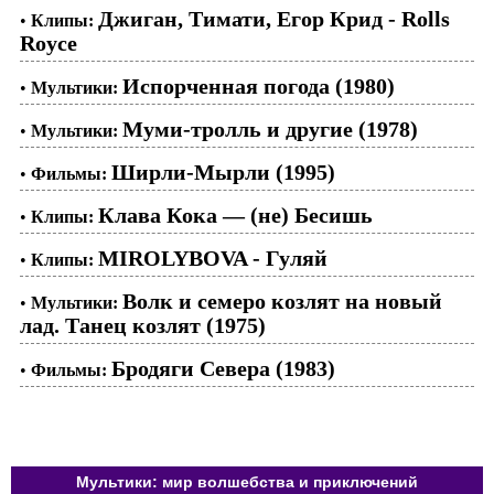
Джиган, Тимати, Егор Крид - Rolls
•
Клипы:
Royce
Испорченная погода (1980)
•
Мультики:
Муми-тролль и другие (1978)
•
Мультики:
Ширли-Мырли (1995)
•
Фильмы:
Клава Кока — (не) Бесишь
•
Клипы:
MIROLYBOVA - Гуляй
•
Клипы:
Волк и семеро козлят на новый
•
Мультики:
лад. Танец козлят (1975)
Бродяги Севера (1983)
•
Фильмы:
Мультики: мир волшебства и приключений