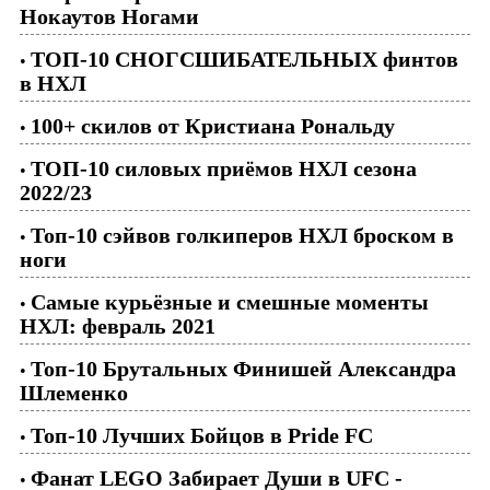
Нокаутов Ногами
ТОП-10 СНОГСШИБАТЕЛЬНЫХ финтов
•
в НХЛ
100+ скилов от Кристиана Рональду
•
ТОП-10 силовых приёмов НХЛ сезона
•
2022/23
Топ-10 сэйвов голкиперов НХЛ броском в
•
ноги
Самые курьёзные и смешные моменты
•
НХЛ: февраль 2021
Топ-10 Брутальных Финишей Александра
•
Шлеменко
Топ-10 Лучших Бойцов в Pride FC
•
Фанат LEGO Забирает Души в UFC -
•