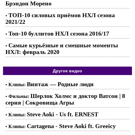
Брэндон Морено
ТОП-10 силовых приёмов НХЛ сезона
•
2021/22
Топ-10 буллитов НХЛ сезона 2016/17
•
Самые курьёзные и смешные моменты
•
НХЛ: февраль 2020
Другое видео
Винтаж — Родные люди
•
Клипы:
Шерлок Холмс и доктор Ватсон | 8
•
Фильмы:
серия | Сокровища Агры
Steve Aoki - Us ft. ERNEST
•
Клипы:
Cartagena - Steve Aoki ft. Greeicy
•
Клипы: