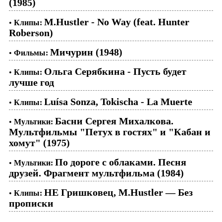
(1985)
M.Hustler - No Way (feat. Hunter
•
Клипы:
Roberson)
Мичурин (1948)
•
Фильмы:
Ольга Серябкина - Пусть будет
•
Клипы:
лучше год
Luísa Sonza, Tokischa - La Muerte
•
Клипы:
Басни Сергея Михалкова.
•
Мультики:
Мультфильмы "Петух в гостях" и "Кабан и
хомут" (1975)
По дороге с облаками. Песня
•
Мультики:
друзей. Фрагмент мультфильма (1984)
НЕ Гришковец, M.Hustler — Без
•
Клипы:
прописки