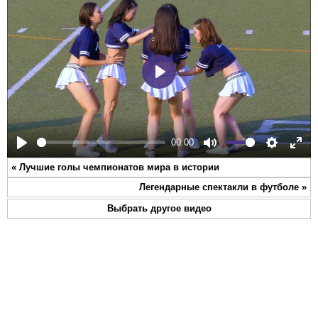
Play
00:00
Play
Mute
Settings
Ente
«
Лучшие голы чемпионатов мира в истории
full
Легендарные спектакли в футболе
»
Выбрать другое видео