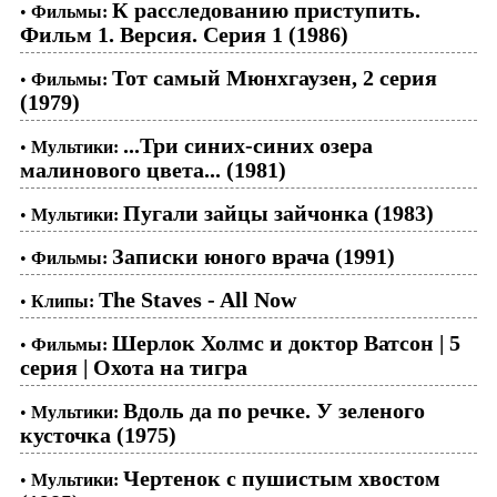
К расследованию приступить.
•
Фильмы:
Фильм 1. Версия. Серия 1 (1986)
Тот самый Мюнхгаузен, 2 серия
•
Фильмы:
(1979)
...Три синих-синих озера
•
Мультики:
малинового цвета... (1981)
Пугали зайцы зайчонка (1983)
•
Мультики:
Записки юного врача (1991)
•
Фильмы:
The Staves - All Now
•
Клипы:
Шерлок Холмс и доктор Ватсон | 5
•
Фильмы:
серия | Охота на тигра
Вдоль да по речке. У зеленого
•
Мультики:
кусточка (1975)
Чертенок с пушистым хвостом
•
Мультики: