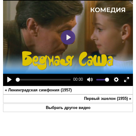
Play
00:00
Play
Mute
Settings
Ente
«
Ленинградская симфония (1957)
full
Первый эшелон (1955)
»
Выбрать другое видео