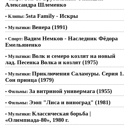
Александра Шлеменко
5sta Family - Искры
•
Клипы:
Венера (1991)
•
Мультики:
Вадим Немков - Наследник Фёдора
•
Спорт:
Емельяненко
Волк и семеро козлят на новый
•
Мультики:
лад. Песенка Волка и козлят (1975)
Приключения Саламуры. Серия 1.
•
Мультики:
Сон принца (1979)
За витриной универмага (1955)
•
Фильмы:
Эзоп "Лиса и виноград" (1981)
•
Фильмы:
Классическая борьба |
•
Мультики:
«Олимпиада-80», 1980 г.