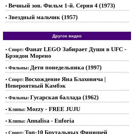
Вечный зов. Фильм 1-й. Серия 4 (1973)
•
Звездный мальчик (1957)
•
Другое видео
Фанат LEGO Забирает Души в UFC -
•
Спорт:
Брэндон Морено
Дети понедельника (1997)
•
Фильмы:
Восхождение Яна Блаховича |
•
Спорт:
Невероятный Камбэк
Гусарская баллада (1962)
•
Фильмы:
Mozzy - FREE JUJU
•
Клипы:
Annalisa - Euforia
•
Клипы:
Топ-10 Брутальных Финишей
•
Спорт: