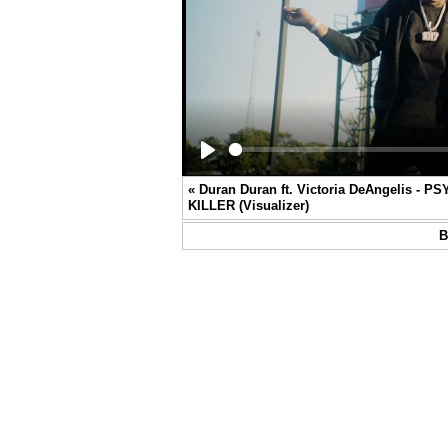
Play
«
Duran Duran ft. Victoria DeAngelis - P
KILLER (Visualizer)
В