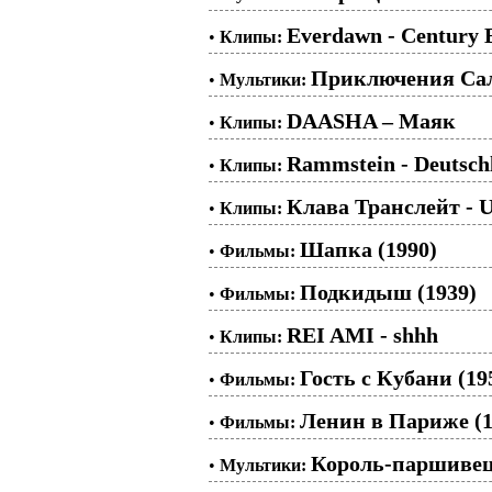
Everdawn - Century 
•
Клипы:
Приключения Сала
•
Мультики:
DAASHA – Маяк
•
Клипы:
Rammstein - Deutsch
•
Клипы:
Клава Транслейт - UN
•
Клипы:
Шапка (1990)
•
Фильмы:
Подкидыш (1939)
•
Фильмы:
REI AMI - shhh
•
Клипы:
Гость с Кубани (19
•
Фильмы:
Ленин в Париже (1
•
Фильмы:
Король-паршивец
•
Мультики: