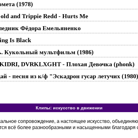
мета (1978)
Gold and Trippie Redd - Hurts Me
ледник Фёдора Емельяненко
ng Is Black
ь. Кукольный мультфильм (1986)
KIDRI, DVRKLXGHT - Плохая Девочка (phonk)
дай - песня из к/ф "Эскадрон гусар летучих (1980
Клипы: искусство в движении
кальное сопровождение, а настоящее искусство, объединя
тся всё более разнообразными и насыщенными благодаря 