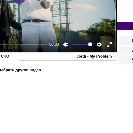
Play
00:00
Mute
Settings
Enter
SYCHO
Jordi - My Problem
»
fullscreen
ыбрать другое видео