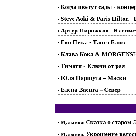
Когда цветут сады - конц
•
Steve Aoki & Paris Hilton - 
•
Артур Пирожков - Клеимс
•
Гио Пика - Танго Блюз
•
Клава Кока & MORGENSH
•
Тимати - Ключи от рая
•
Юля Паршута – Маски
•
Елена Ваенга – Север
•
Сказка о старом 
•
Мультики:
Укрощение велоси
•
Мультики: