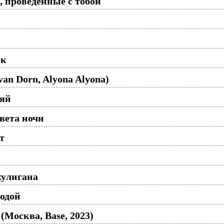
 проведённые с тобой
ок
van Dorn, Alyona Alyona)
ляй
вета ночи
т
хулигана
одой
Москва, Base, 2023)