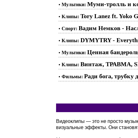
Муми-тролль и ко
•
Мультики:
Tory Lanez ft. Yoko 
•
Клипы:
Вадим Немков - Нас
•
Спорт:
DYMYTRY - Everythi
•
Клипы:
Ценная бандерол
•
Мультики:
Винтаж, ТРАВМА, S
•
Клипы:
Ради бога, трубку 
•
Фильмы:
Видеоклипы — это не просто музы
визуальные эффекты. Они становя