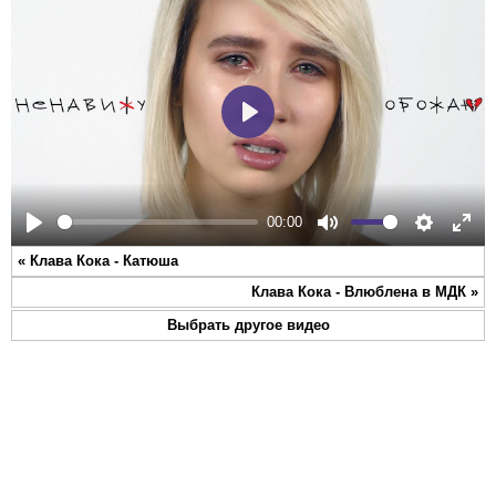
Play
00:00
Play
Mute
Settings
Ente
«
Клава Кока - Катюша
full
Клава Кока - Влюблена в МДК
»
Выбрать другое видео