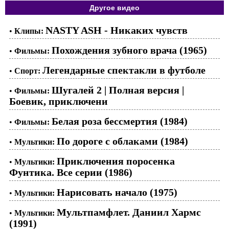
Другое видео
NASTY ASH - Никаких чувств
•
Клипы:
Похождения зубного врача (1965)
•
Фильмы:
Легендарные спектакли в футболе
•
Спорт:
Шугалей 2 | Полная версия |
•
Фильмы:
Боевик, приключени
Белая роза бессмертия (1984)
•
Фильмы:
По дороге с облаками (1984)
•
Мультики:
Приключения поросенка
•
Мультики:
Фунтика. Все серии (1986)
Нарисовать начало (1975)
•
Мультики:
Мультпамфлет. Даниил Хармс
•
Мультики:
(1991)