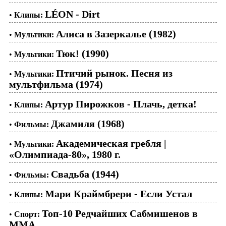
LÉON - Dirt
•
Клипы:
Алиса в Зазеркалье (1982)
•
Мультики:
Тюк! (1990)
•
Мультики:
Птичий рынок. Песня из
•
Мультики:
мультфильма (1974)
Артур Пирожков - Плачь, детка!
•
Клипы:
Джамиля (1968)
•
Фильмы:
Академическая гребля |
•
Мультики:
«Олимпиада-80», 1980 г.
Свадьба (1944)
•
Фильмы:
Мари Краймбрери - Если Устал
•
Клипы:
Топ-10 Редчайших Сабмишенов в
•
Спорт:
ММА