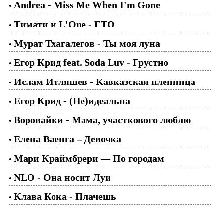
Andrea - Miss Me When I'm Gone
•
Тимати и L'One - ГТО
•
Мурат Тхагалегов - Ты моя луна
•
Егор Крид feat. Soda Luv - Грустно
•
Ислам Итляшев - Кавказская пленница
•
Егор Крид - (Не)идеальна
•
Воровайки - Мама, участкового люблю
•
Елена Ваенга – Девочка
•
Мари Краймбрери — По городам
•
NLO - Она носит Луи
•
Клава Кока - Плачешь
•