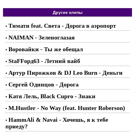
Другие клипы
Тимати feat. Света - Дорога в аэропорт
•
NAIMAN - Зеленоглазая
•
Воровайки - Ты же обещал
•
StaFFорд63 - Летний вайб
•
Артур Пирожков & DJ Leo Burn - Деньги
•
Сергей Одинцов - Дорога
•
Катя Лель, Black Cupro - Знаки
•
M.Hustler - No Way (feat. Hunter Roberson)
•
HammAli & Navai - Хочешь, я к тебе
•
приеду?