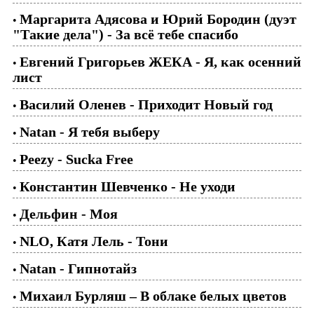
Маргарита Адясова и Юрий Бородин (дуэт
•
"Такие дела") - За всё тебе спасибо
Евгений Григорьев ЖЕКА - Я, как осенний
•
лист
Василий Оленев - Приходит Новый год
•
Natan - Я тебя выберу
•
Peezy - Sucka Free
•
Константин Шевченко - Не уходи
•
Дельфин - Моя
•
NLO, Катя Лель - Тони
•
Natan - Гипнотайз
•
Михаил Бурляш – В облаке белых цветов
•