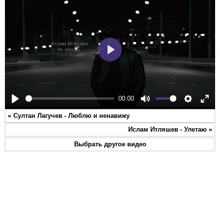
Play
00:00
Play
Mute
Settings
Ente
«
Султан Лагучев - Люблю и ненавижу
full
Ислам Итляшев - Улетаю
»
Выбрать другое видео