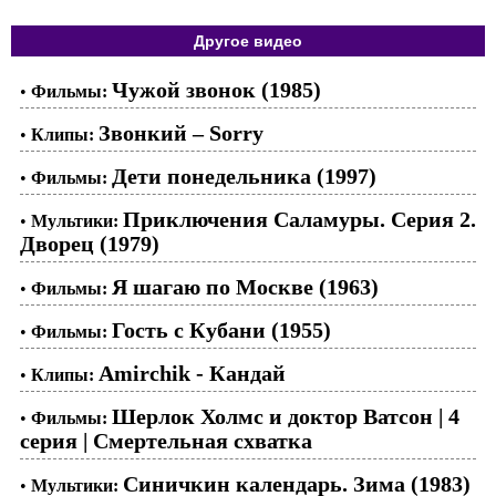
Другое видео
Чужой звонок (1985)
•
Фильмы:
Звонкий – Sorry
•
Клипы:
Дети понедельника (1997)
•
Фильмы:
Приключения Саламуры. Серия 2.
•
Мультики:
Дворец (1979)
Я шагаю по Москве (1963)
•
Фильмы:
Гость с Кубани (1955)
•
Фильмы:
Amirchik - Кандай
•
Клипы:
Шерлок Холмс и доктор Ватсон | 4
•
Фильмы:
серия | Смертельная схватка
Синичкин календарь. Зима (1983)
•
Мультики: