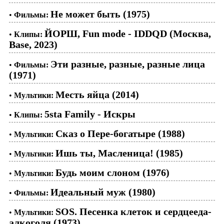
Не может быть (1975)
•
Фильмы:
ЙОРШ, Fun mode - IDDQD (Москва,
•
Клипы:
Base, 2023)
Эти разные, разные, разные лица
•
Фильмы:
(1971)
Месть яйца (2014)
•
Мультики:
5sta Family - Искры
•
Клипы:
Сказ о Пере-богатыре (1988)
•
Мультики:
Ишь ты, Масленица! (1985)
•
Мультики:
Будь моим слоном (1976)
•
Мультики:
Идеальный муж (1980)
•
Фильмы:
SOS. Песенка клеток и сердцееда-
•
Мультики:
алкоголя (1973)