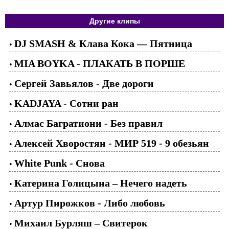
Другие клипы
DJ SMASH & Клава Кока — Пятница
•
MIA BOYKA - ПЛАКАТЬ В ПОРШЕ
•
Сергей Завьялов - Две дороги
•
KADJAYA - Сотни ран
•
Алмас Багратиони - Без правил
•
Алексей Хворостян - МИР 519 - 9 обезьян
•
White Punk - Снова
•
Катерина Голицына – Нечего надеть
•
Артур Пирожков - Либо любовь
•
Михаил Бурляш – Свитерок
•