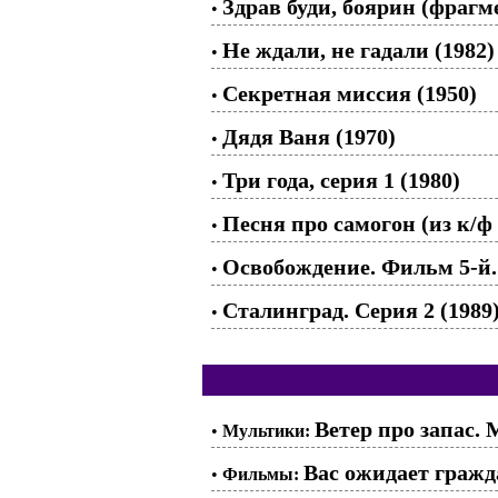
Здрав буди, боярин (фраг
•
Не ждали, не гадали (1982)
•
Секретная миссия (1950)
•
Дядя Ваня (1970)
•
Три года, серия 1 (1980)
•
Песня про самогон (из к/
•
Освобождение. Фильм 5-й.
•
Сталинград. Серия 2 (1989
•
Ветер про запас.
•
Мультики:
Вас ожидает гражд
•
Фильмы: