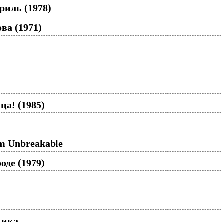
риль (1978)
ва (1971)
а! (1985)
'm Unbreakable
оде (1979)
Чика