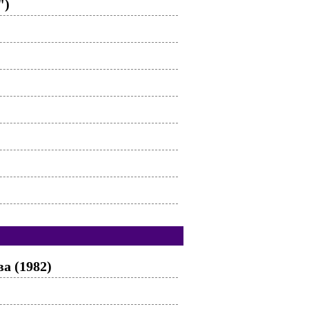
")
а (1982)