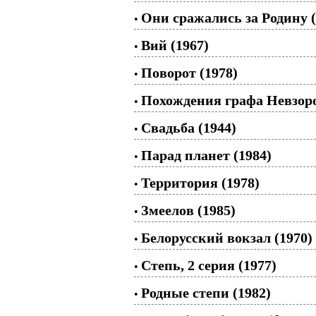
Они сражались за Родину (
•
Вий (1967)
•
Поворот (1978)
•
Похождения графа Невзоро
•
Свадьба (1944)
•
Парад планет (1984)
•
Территория (1978)
•
Змеелов (1985)
•
Белорусский вокзал (1970)
•
Степь, 2 серия (1977)
•
Родные степи (1982)
•