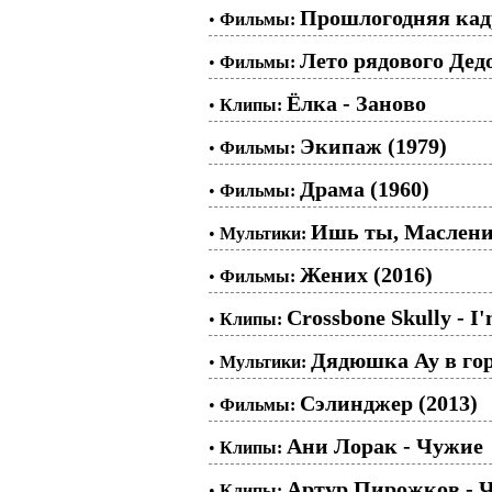
Прошлогодняя кад
•
Фильмы:
Лето рядового Дедо
•
Фильмы:
Ёлка - Заново
•
Клипы:
Экипаж (1979)
•
Фильмы:
Драма (1960)
•
Фильмы:
Ишь ты, Маслениц
•
Мультики:
Жених (2016)
•
Фильмы:
Crossbone Skully - I
•
Клипы:
Дядюшка Ау в гор
•
Мультики:
Сэлинджер (2013)
•
Фильмы:
Ани Лорак - Чужие
•
Клипы:
Артур Пирожков - 
•
Клипы: