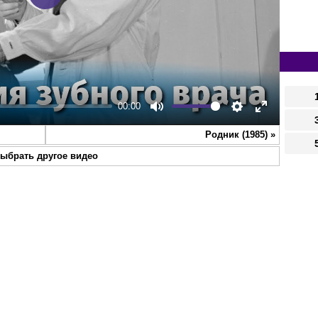
Play
00:00
Mute
Settings
Enter
Родник (1985)
»
fullscreen
ыбрать другое видео