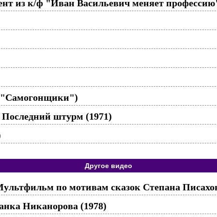
мент из к/ф "Иван Васильевич меняет профессию
ф "Самогонщики")
 Последний штурм (1971)
)
Другое видео
 Мультфильм по мотивам сказок Степана Писахов
анка Никанорова (1978)