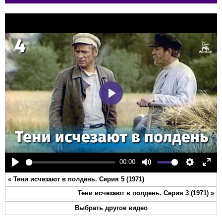
Play
00:00
Play
Mute
Settings
Ente
«
Тени исчезают в полдень. Серия 5 (1971)
full
Тени исчезают в полдень. Серия 3 (1971)
»
Выбрать другое видео