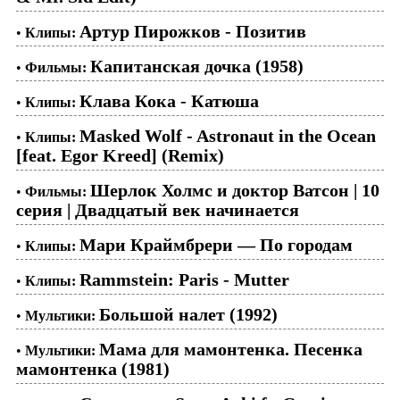
Артур Пирожков - Позитив
•
Клипы:
Капитанская дочка (1958)
•
Фильмы:
Клава Кока - Катюша
•
Клипы:
Masked Wolf - Astronaut in the Ocean
•
Клипы:
[feat. Egor Kreed] (Remix)
Шерлок Холмс и доктор Ватсон | 10
•
Фильмы:
серия | Двадцатый век начинается
Мари Краймбрери — По городам
•
Клипы:
Rammstein: Paris - Mutter
•
Клипы:
Большой налет (1992)
•
Мультики:
Мама для мамонтенка. Песенка
•
Мультики:
мамонтенка (1981)