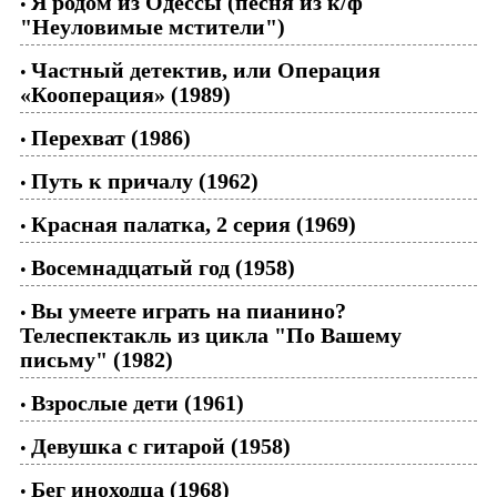
Я родом из Одессы (песня из к/ф
•
"Неуловимые мстители")
Частный детектив, или Операция
•
«Кооперация» (1989)
Перехват (1986)
•
Путь к причалу (1962)
•
Красная палатка, 2 серия (1969)
•
Восемнадцатый год (1958)
•
Вы умеете играть на пианино?
•
Телеспектакль из цикла "По Вашему
письму" (1982)
Взрослые дети (1961)
•
Девушка с гитарой (1958)
•
Бег иноходца (1968)
•