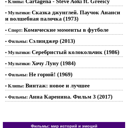
Cartagena - Steve Aoki ft. Greeicy
•
Клипы:
Сказка джунглей. Паучок Ананси
•
Мультики:
и волшебная палочка (1973)
Комические моменты в футболе
•
Спорт:
Сэлинджер (2013)
•
Фильмы:
Серебристый колокольчик (1986)
•
Мультики:
Хочу Луну (1984)
•
Мультики:
Не горюй! (1969)
•
Фильмы:
Винтаж: новое и лучшее
•
Клипы:
Анна Каренина. Фильм 3 (2017)
•
Фильмы:
Фильмы: мир историй и эмоций