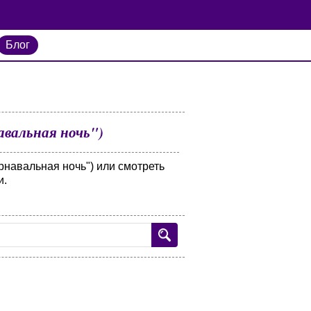
Блог
вальная ночь")
рнавальная ночь") или смотреть
и.