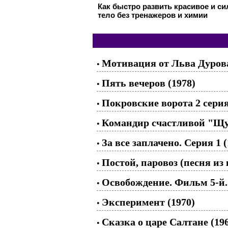
Как быстро развить красивое и с
тело без тренажеров и химии
Мотивация от Льва Дуров
•
Пять вечеров (1978)
•
Покровские ворота 2 серия
•
Командир счастливой "Щу
•
За все заплачено. Серия 1 (
•
Постой, паровоз (песня 
•
Освобождение. Фильм 5-й.
•
Эксперимент (1970)
•
Сказка о царе Салтане (19
•