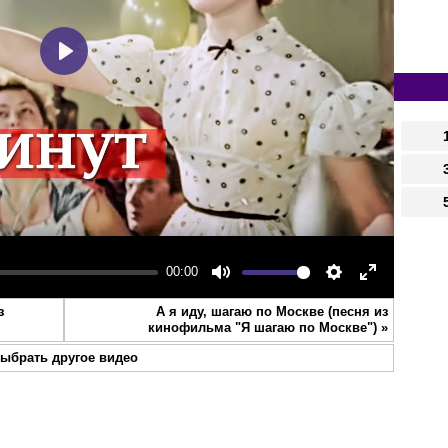
Play
00:00
Mute
Settings
Enter
з
А я иду, шагаю по Москве (песня из
fullscreen
кинофильма "Я шагаю по Москве")
»
ыбрать другое видео