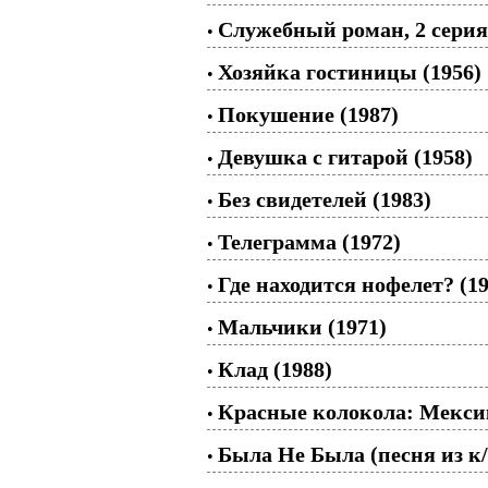
Служебный роман, 2 серия 
•
Хозяйка гостиницы (1956)
•
Покушение (1987)
•
Девушка с гитарой (1958)
•
Без свидетелей (1983)
•
Телеграмма (1972)
•
Где находится нофелет? (19
•
Мальчики (1971)
•
Клад (1988)
•
Красные колокола: Мексика
•
Была Не Была (песня из к
•