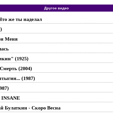
Другое видео
Что же ты наделал
)
ри Меня
лась
кин" (1925)
Смерть (2004)
тыгин... (1987)
987)
O INSANE
й Булаткин - Скоро Весна