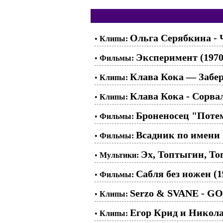
Ольга Серябкина - 
•
Клипы:
Эксперимент (1970
•
Фильмы:
Клава Кока — Забе
•
Клипы:
Клава Кока - Сорва
•
Клипы:
Броненосец "Потем
•
Фильмы:
Всадник по имени 
•
Фильмы:
Эх, Топтыгин, Топ
•
Мультики:
Сабля без ножен (1
•
Фильмы:
Serzo & SVANE - G
•
Клипы:
Егор Крид и Никола
•
Клипы: