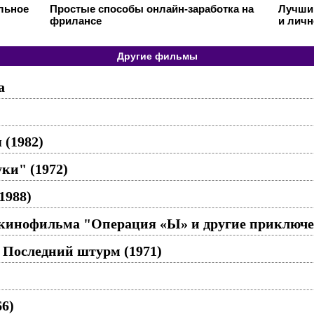
ильное
Простые способы онлайн-заработка на
Лучший
фрилансе
и личн
Другие фильмы
а
 (1982)
ки" (1972)
1988)
из кинофильма "Операция «Ы» и другие приключ
 Последний штурм (1971)
66)