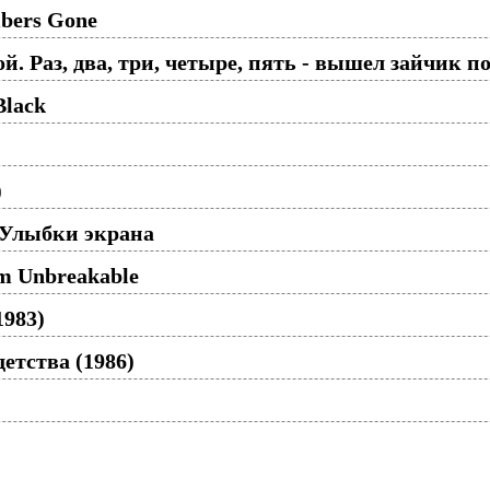
mbers Gone
й. Раз, два, три, четыре, пять - вышел зайчик по
Black
)
 Улыбки экрана
'm Unbreakable
1983)
детства (1986)