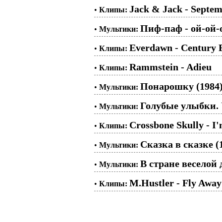
Jack & Jack - Septe
•
Клипы:
Пиф-паф - ой-ой-о
•
Мультики:
Everdawn - Century 
•
Клипы:
Rammstein - Adieu
•
Клипы:
Понарошку (1984
•
Мультики:
Голубые улыбки.
•
Мультики:
Crossbone Skully - I
•
Клипы:
Сказка в сказке (
•
Мультики:
В стране веселой 
•
Мультики:
M.Hustler - Fly Away
•
Клипы: