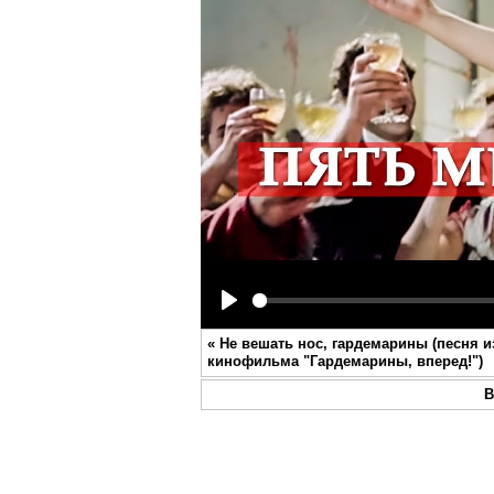
Play
«
Не вешать нос, гардемарины (песня и
кинофильма "Гардемарины, вперед!")
В