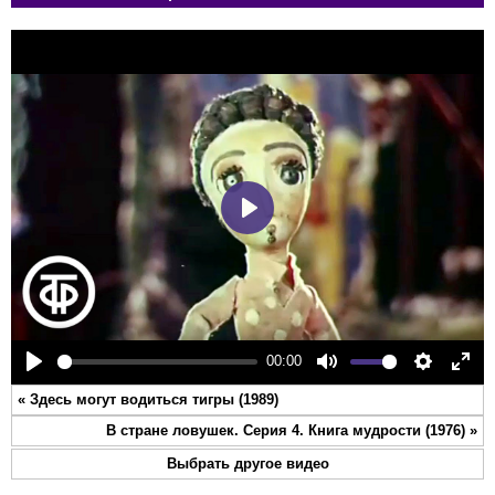
Play
00:00
Play
Mute
Settings
Ente
«
Здесь могут водиться тигры (1989)
full
В стране ловушек. Серия 4. Книга мудрости (1976)
»
Выбрать другое видео