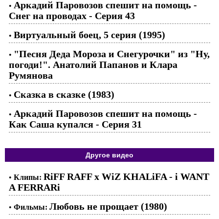
Аркадий Паровозов спешит на помощь -
•
Снег на проводах - Cерия 43
Виртуальный боец, 5 серия (1995)
•
"Песня Деда Мороза и Снегурочки" из "Ну,
•
погоди!". Анатолий Папанов и Клара
Румянова
Сказка в сказке (1983)
•
Аркадий Паровозов спешит на помощь -
•
Как Саша купался - Серия 31
Другое видео
RiFF RAFF x WiZ KHALiFA - i WANT
•
Клипы:
A FERRARi
Любовь не прощает (1980)
•
Фильмы: