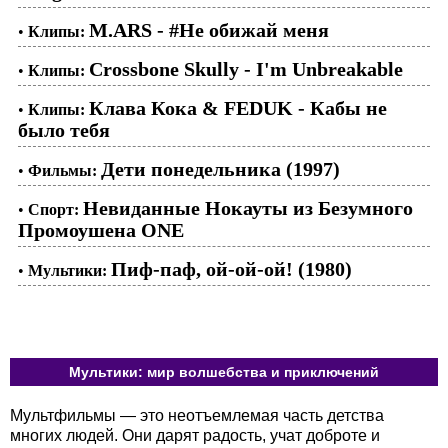
M.ARS - #Не обижай меня
•
Клипы:
Crossbone Skully - I'm Unbreakable
•
Клипы:
Клава Кока & FEDUK - Кабы не
•
Клипы:
было тебя
Дети понедельника (1997)
•
Фильмы:
Невиданные Нокауты из Безумного
•
Спорт:
Промоушена ONE
Пиф-паф, ой-ой-ой! (1980)
•
Мультики:
Мультики: мир волшебства и приключений
Мультфильмы — это неотъемлемая часть детства
многих людей. Они дарят радость, учат доброте и