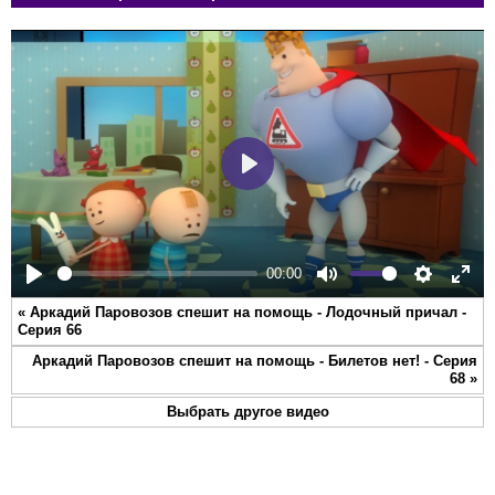
Play
00:00
Play
Mute
Settings
Ente
«
Аркадий Паровозов спешит на помощь - Лодочный причал -
full
Серия 66
Аркадий Паровозов спешит на помощь - Билетов нет! - Серия
68
»
Выбрать другое видео