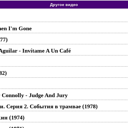
Другое видео
hen I'm Gone
77)
Aguilar - Invítame A Un Café
82)
r Connolly - Judge And Jury
. Серия 2. События в трамвае (1978)
ин (1974)