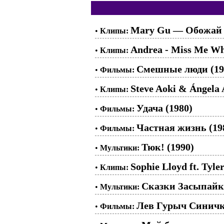
Mary Gu — Обожай
•
Клипы:
Andrea - Miss Me W
•
Клипы:
Смешные люди (19
•
Фильмы:
Steve Aoki & Ángela 
•
Клипы:
Удача (1980)
•
Фильмы:
Частная жизнь (19
•
Фильмы:
Тюк! (1990)
•
Мультики:
Sophie Lloyd ft. Tyle
•
Клипы:
Сказки Засыпайки
•
Мультики:
Лев Гурыч Синичк
•
Фильмы: