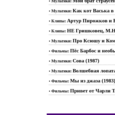
Мой брат страусен
•
Мультики:
Как кот Васька в 
•
Мультики:
Артур Пирожков и В
•
Клипы:
НЕ Гришковец, M.H
•
Клипы:
Про Ксюшу и Ком
•
Мультики:
Пёс Барбос и необ
•
Фильмы:
Сова (1987)
•
Мультики:
Волшебная лопата
•
Мультики:
Мы из джаза (1983
•
Фильмы:
Привет от Чарли Т
•
Фильмы: