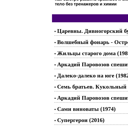
тело без тренажеров и химии
Царевны. Дивногорский б
•
Волшебный фонарь - Остро
•
Жильцы старого дома (198
•
Аркадий Паровозов спешит
•
Далеко-далеко на юге (198
•
Семь братьев. Кукольный
•
Аркадий Паровозов спешит
•
Сами виноваты (1974)
•
Супергерои (2016)
•