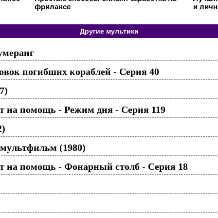
фрилансе
и личн
Другие мультики
умеранг
вок погибших кораблей - Серия 40
7)
 на помощь - Режим дня - Серия 119
2)
 мультфильм (1980)
 на помощь - Фонарный столб - Серия 18