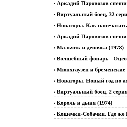
Аркадий Паровозов спеши
•
Виртуальный боец, 32 сери
•
Новаторы. Как напечатать 
•
Аркадий Паровозов спешит
•
Мальчик и девочка (1978)
•
Волшебный фонарь - Оцеол
•
Мюнхгаузен и бременские
•
Новаторы. Новый год по аф
•
Виртуальный боец, 2 серия
•
Король и дыня (1974)
•
Кошечки-Собачки. Где же
•