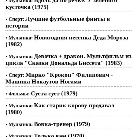
Вдоль да по речке. У зеленого
•
Мультики:
кусточка (1975)
Лучшие футбольные финты в
•
Спорт:
истории
Новогодняя песенка Деда Мороза
•
Мультики:
(1982)
Девочка + дракон. Мультфильм из
•
Мультики:
цикла "Сказки Дональда Биссета" (1983)
Мирко "Крокоп" Филипович -
•
Спорт:
Машина Нокаутов Ногами
Суета сует (1979)
•
Фильмы:
Как старик корову продавал
•
Мультики:
(1980)
Вовка-тренер (1979)
•
Мультики:
Только вам (1970)
•
Мультики: