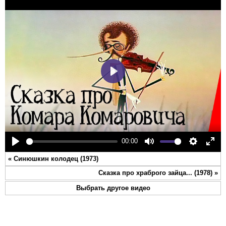
Play
00:00
Play
Mute
Settings
Ente
«
Синюшкин колодец (1973)
full
Сказка про храброго зайца... (1978)
»
Выбрать другое видео