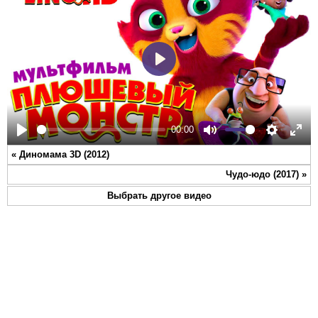
Play
00:00
Play
Mute
Settings
Ente
«
Диномама 3D (2012)
full
Чудо-юдо (2017)
»
Выбрать другое видео