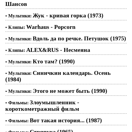
Шансов
Жук - кривая горка (1973)
•
Мультики:
Warhaus - Popcorn
•
Клипы:
Вдоль да по речке. Петушок (1975)
•
Мультики:
ALEX&RUS - Несмеяна
•
Клипы:
Кто там? (1990)
•
Мультики:
Синичкин календарь. Осень
•
Мультики:
(1984)
Этого не может быть (1990)
•
Мультики:
Злоумышленник -
•
Фильмы:
короткометражный фильм
Вот такая история... (1987)
•
Фильмы:
Стряпуха (1965)