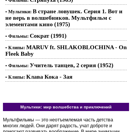
•
Фильмы:
В стране ловушек. Серия 1. Вот и
•
Мультики:
не верь в волшебников. Мультфильм с
элементами кино (1975)
Сократ (1991)
•
Фильмы:
MARUV ft. SHLAKOBLOCHINA - On
•
Клипы:
Fleek Baby
Учитель танцев, 2 серия (1952)
•
Фильмы:
Клава Кока - Зая
•
Клипы:
Мультики: мир волшебства и приключений
Мультфильмы — это неотъемлемая часть детства
многих людей. Они дарят радость, учат доброте и
помогают развивать воображение. В мире анимации