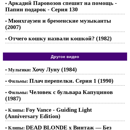
Аркадий Паровозов спешит на помощь -
•
Папин подарок - Серия 130
Мюнхгаузен и бременские музыканты
•
(2007)
Отчего кошку назвали кошкой? (1982)
•
Другое видео
Хочу Луну (1984)
•
Мультики:
Плач перепелки. Серия 1 (1990)
•
Фильмы:
Человек с бульвара Капуцинов
•
Фильмы:
(1987)
Foy Vance - Guiding Light
•
Клипы:
(Anniversary Edition)
DEAD BLONDE x Винтаж — Без
•
Клипы: