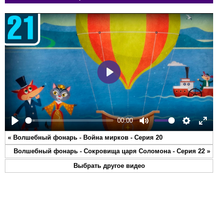
Play
00:00
Play
Mute
Settings
Ente
«
Волшебный фонарь - Война мирков - Серия 20
full
Волшебный фонарь - Сокровища царя Соломона - Серия 22
»
Выбрать другое видео