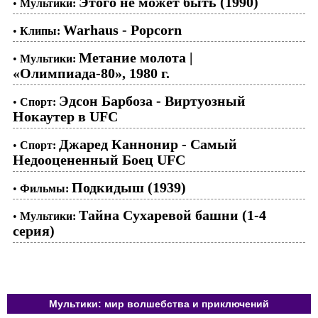
Этого не может быть (1990)
•
Мультики:
Warhaus - Popcorn
•
Клипы:
Метание молота |
•
Мультики:
«Олимпиада-80», 1980 г.
Эдсон Барбоза - Виртуозный
•
Спорт:
Нокаутер в UFC
Джаред Каннонир - Самый
•
Спорт:
Недооцененный Боец UFC
Подкидыш (1939)
•
Фильмы:
Тайна Сухаревой башни (1-4
•
Мультики:
серия)
Мультики: мир волшебства и приключений