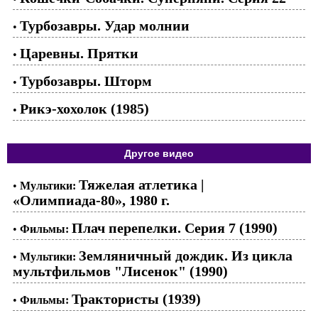
Турбозавры. Удар молнии
•
Царевны. Прятки
•
Турбозавры. Шторм
•
Рикэ-хохолок (1985)
•
Другое видео
Тяжелая атлетика |
•
Мультики:
«Олимпиада-80», 1980 г.
Плач перепелки. Серия 7 (1990)
•
Фильмы:
Земляничный дождик. Из цикла
•
Мультики:
мультфильмов "Лисенок" (1990)
Трактористы (1939)
•
Фильмы: