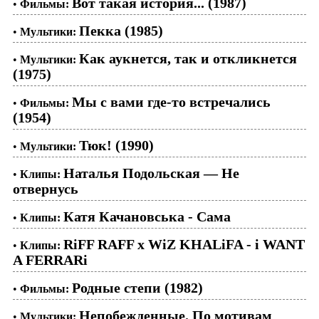
Вот такая история... (1987)
•
Фильмы:
Пекка (1985)
•
Мультики:
Как аукнется, так и откликнется
•
Мультики:
(1975)
Мы с вами где-то встречались
•
Фильмы:
(1954)
Тюк! (1990)
•
Мультики:
Наталья Подольская — Не
•
Клипы:
отвернусь
Катя Качановська - Сама
•
Клипы:
RiFF RAFF x WiZ KHALiFA - i WANT
•
Клипы:
A FERRARi
Родные степи (1982)
•
Фильмы:
Непобежденные. По мотивам
•
Мультики: