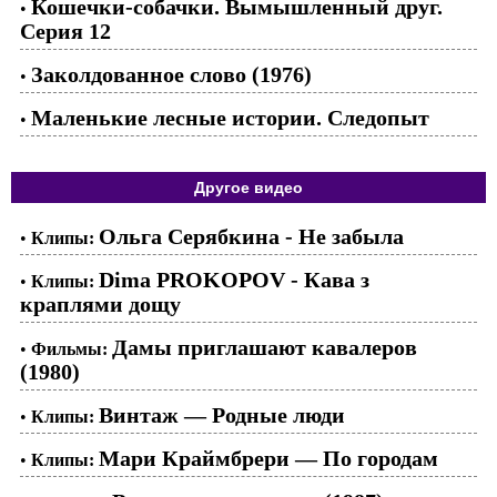
Кошечки-собачки. Вымышленный друг.
•
Серия 12
Заколдованное слово (1976)
•
Маленькие лесные истории. Следопыт
•
Другое видео
Ольга Серябкина - Не забыла
•
Клипы:
Dima PROKOPOV - Кава з
•
Клипы:
краплями дощу
Дамы приглашают кавалеров
•
Фильмы:
(1980)
Винтаж — Родные люди
•
Клипы:
Мари Краймбрери — По городам
•
Клипы: