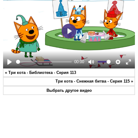
Play
00:00
Play
Mute
Settings
Ente
«
Три кота - Библиотека - Серия 113
full
Три кота - Снежная битва - Серия 115
»
Выбрать другое видео