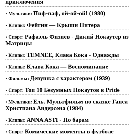
приключения
Пиф-паф, ой-ой-ой! (1980)
•
Мультики:
Фейгин — Крыши Питера
•
Клипы:
Рафаэль Физиев - Дикий Нокаутер из
•
Спорт:
Матрицы
TEMNEE, Клава Кока - Однажды
•
Клипы:
Клава Кока — Воспоминание
•
Клипы:
Девушка с характером (1939)
•
Фильмы:
Топ 10 Безумных Нокаутов в Pride
•
Спорт:
Ель. Мультфильм по сказке Ганса
•
Мультики:
Христиана Андерсена (1984)
ANNA ASTI - По барам
•
Клипы:
Комические моменты в футболе
•
Спорт: