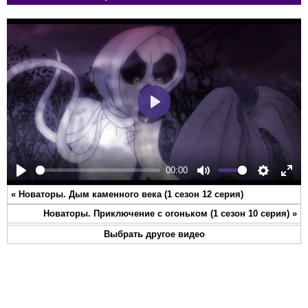
Play
00:00
Play
Mute
Settings
Ente
«
Новаторы. Дым каменного века (1 сезон 12 серия)
full
Новаторы. Приключение с огоньком (1 сезон 10 серия)
»
Выбрать другое видео