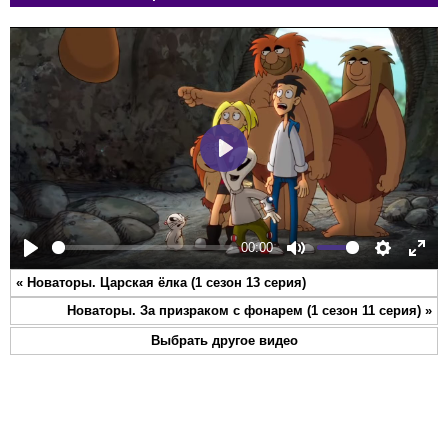
Play
00:00
Play
Mute
Settings
Ente
«
Новаторы. Царская ёлка (1 сезон 13 серия)
full
Новаторы. За призраком с фонарем (1 сезон 11 серия)
»
Выбрать другое видео