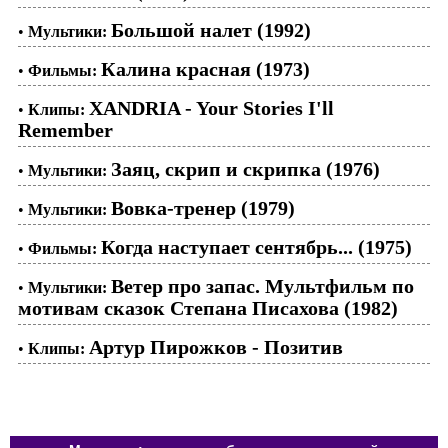
Большой налет (1992)
•
Мультики:
Калина красная (1973)
•
Фильмы:
XANDRIA - Your Stories I'll
•
Клипы:
Remember
Заяц, скрип и скрипка (1976)
•
Мультики:
Вовка-тренер (1979)
•
Мультики:
Когда наступает сентябрь... (1975)
•
Фильмы:
Ветер про запас. Мультфильм по
•
Мультики:
мотивам сказок Степана Писахова (1982)
Артур Пирожков - Позитив
•
Клипы: