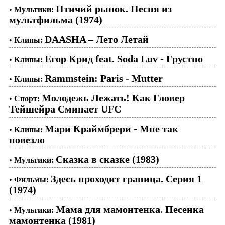
Птичий рынок. Песня из
•
Мультики:
мультфильма (1974)
DAASHA – Лето Летай
•
Клипы:
Егор Крид feat. Soda Luv - Грустно
•
Клипы:
Rammstein: Paris - Mutter
•
Клипы:
Молодежь Лежать! Как Гловер
•
Спорт:
Тейшейра Сминает UFC
Мари Краймбрери - Мне так
•
Клипы:
повезло
Сказка в сказке (1983)
•
Мультики:
Здесь проходит граница. Серия 1
•
Фильмы:
(1974)
Мама для мамонтенка. Песенка
•
Мультики:
мамонтенка (1981)