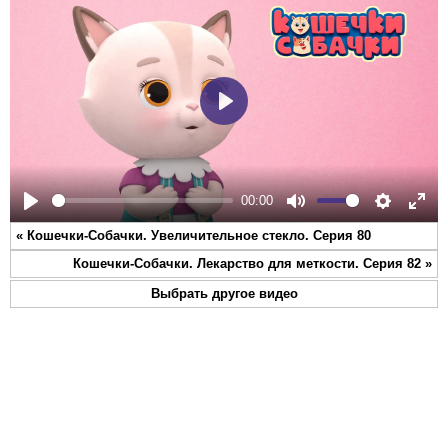
Play
00:00
Play
Mute
Settings
Ente
«
Кошечки-Собачки. Увеличительное стекло. Серия 80
full
Кошечки-Собачки. Лекарство для меткости. Серия 82
»
Выбрать другое видео