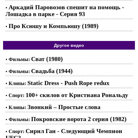
Аркадий Паровозов спешит на помощь -
•
Лошадка в парке - Серия 93
Про Ксюшу и Компьюшу (1989)
•
Другое видео
Сват (1980)
•
Фильмы:
Свадьба (1944)
•
Фильмы:
Static Dress - Push Rope redux
•
Клипы:
100+ скилов от Кристиана Рональду
•
Спорт:
Звонкий – Простые слова
•
Клипы:
Покровские ворота 2 серия (1982)
•
Фильмы:
Сирил Ган - Следующий Чемпион
•
Спорт:
UFC?