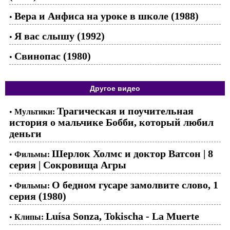
Вера и Анфиса на уроке в школе (1988)
•
Я вас слышу (1992)
•
Свинопас (1980)
•
Другое видео
Трагическая и поучительная
•
Мультики:
история о мальчике Бобби, который любил
деньги
Шерлок Холмс и доктор Ватсон | 8
•
Фильмы:
серия | Сокровища Агры
О бедном гусаре замолвите слово, 1
•
Фильмы:
серия (1980)
Luísa Sonza, Tokischa - La Muerte
•
Клипы: