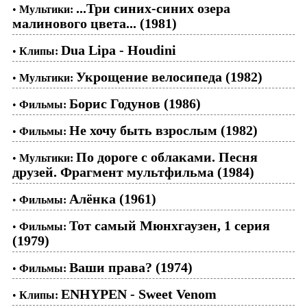
...Три синих-синих озера
•
Мультики:
малинового цвета... (1981)
Dua Lipa - Houdini
•
Клипы:
Укрощение велосипеда (1982)
•
Мультики:
Борис Годунов (1986)
•
Фильмы:
Не хочу быть взрослым (1982)
•
Фильмы:
По дороге с облаками. Песня
•
Мультики:
друзей. Фрагмент мультфильма (1984)
Алёнка (1961)
•
Фильмы:
Тот самый Мюнхгаузен, 1 серия
•
Фильмы:
(1979)
Ваши права? (1974)
•
Фильмы:
ENHYPEN - Sweet Venom
•
Клипы: