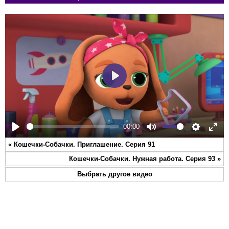
Play
00:00
Play
Mute
Settings
Ente
«
Кошечки-Собачки. Приглашение. Серия 91
full
Кошечки-Собачки. Нужная работа. Серия 93
»
Выбрать другое видео