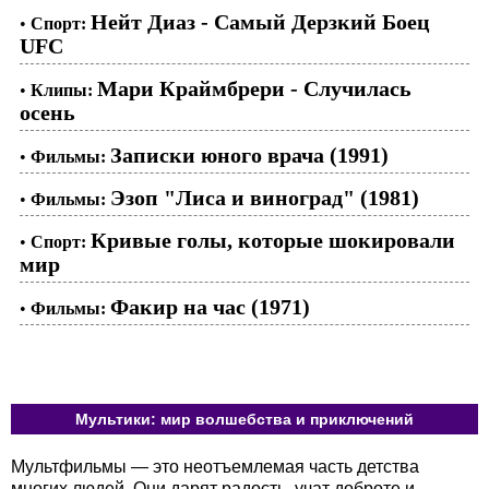
Нейт Диаз - Самый Дерзкий Боец
•
Спорт:
UFC
Мари Краймбрери - Случилась
•
Клипы:
осень
Записки юного врача (1991)
•
Фильмы:
Эзоп "Лиса и виноград" (1981)
•
Фильмы:
Кривые голы, которые шокировали
•
Спорт:
мир
Факир на час (1971)
•
Фильмы:
Мультики: мир волшебства и приключений
Мультфильмы — это неотъемлемая часть детства
многих людей. Они дарят радость, учат доброте и