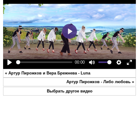
Play
00:00
Play
Mute
Settings
Ente
«
Артур Пирожков и Вера Брежнева - Luna
full
Артур Пирожков - Либо любовь
»
Выбрать другое видео