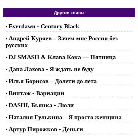
Другие клипы
Everdawn - Century Black
•
Андрей Куряев – Зачем мне Россия без
•
русских
DJ SMASH & Клава Кока — Пятница
•
Дана Лахова - Я ждать не буду
•
Илья Борисов – Долети до лета
•
Винтаж - Вариации
•
DASHI, Бьянка - Люли
•
Наталия Гулькина – Я просто женщина
•
Артур Пирожков - Деньги
•