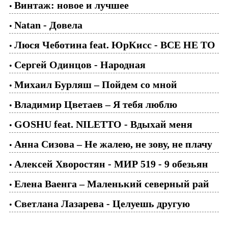
Винтаж: новое и лучшее
•
Natan - Довела
•
Люся Чеботина feat. ЮрКисс - ВСЕ НЕ ТО
•
Сергей Одинцов - Народная
•
Михаил Бурляш – Пойдем со мной
•
Владимир Цветаев – Я тебя люблю
•
GOSHU feat. NILETTO - Вдыхай меня
•
Анна Сизова – Не жалею, не зову, не плачу
•
Алексей Хворостян - МИР 519 - 9 обезьян
•
Елена Ваенга – Маленький северный рай
•
Светлана Лазарева - Целуешь другую
•