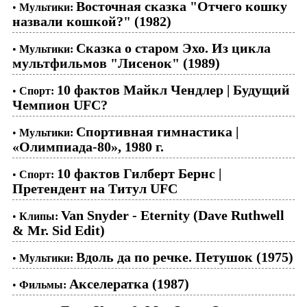
Восточная сказка "Отчего кошку
•
Мультики:
назвали кошкой?" (1982)
Сказка о старом Эхо. Из цикла
•
Мультики:
мультфильмов "Лисенок" (1989)
10 фактов Майкл Чендлер | Будущий
•
Спорт:
Чемпион UFC?
Спортивная гимнастика |
•
Мультики:
«Олимпиада-80», 1980 г.
10 фактов Гилберт Бернс |
•
Спорт:
Претендент на Титул UFC
Van Snyder - Eternity (Dave Ruthwell
•
Клипы:
& Mr. Sid Edit)
Вдоль да по речке. Петушок (1975)
•
Мультики:
Акселератка (1987)
•
Фильмы: