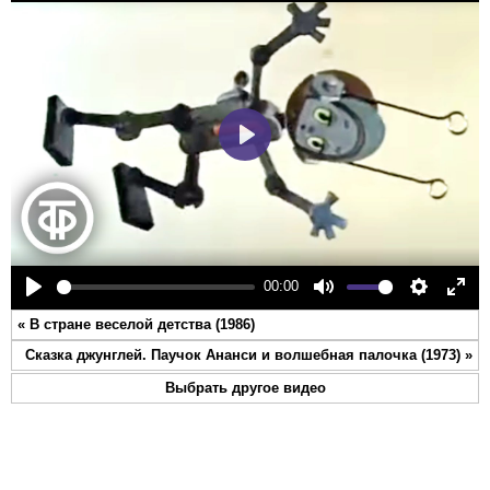
Play
00:00
Play
Mute
Settings
Ente
«
В стране веселой детства (1986)
full
Сказка джунглей. Паучок Ананси и волшебная палочка (1973)
»
Выбрать другое видео