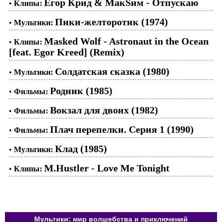
Егор Крид & МакSим - Отпускаю
•
Клипы:
Пики-желторотик (1974)
•
Мультики:
Masked Wolf - Astronaut in the Ocean
•
Клипы:
[feat. Egor Kreed] (Remix)
Солдатская сказка (1980)
•
Мультики:
Родник (1985)
•
Фильмы:
Вокзал для двоих (1982)
•
Фильмы:
Плач перепелки. Серия 1 (1990)
•
Фильмы:
Клад (1985)
•
Мультики:
M.Hustler - Love Me Tonight
•
Клипы:
Мультики: мир волшебства и приключений