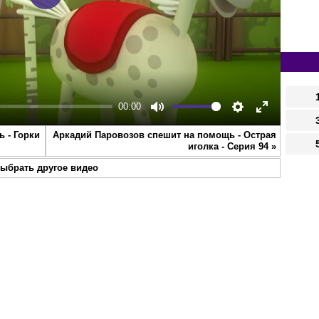
Play
00:00
Mute
Settings
Enter
 - Горки
Аркадий Паровозов спешит на помощь - Острая
fullscreen
иголка - Серия 94
»
ыбрать другое видео