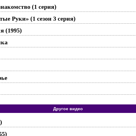
накомство (1 серия)
ые Руки» (1 сезон 3 серия)
я (1995)
ыка
рье
Другое видео
)
55)