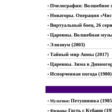
Пчелография: Волшебное з
•
Новаторы. Операция «Чист
•
Виртуальный боец, 26 сери
•
Царевны. Волшебная муз
•
Элизиум (2003)
•
Тайный мир Анны (2017)
•
Царевны. Зима в Дивного
•
Испорченная погода (1980)
•
Петушишка (1985
•
Мультики:
Гость с Кубани (19
•
Фильмы: