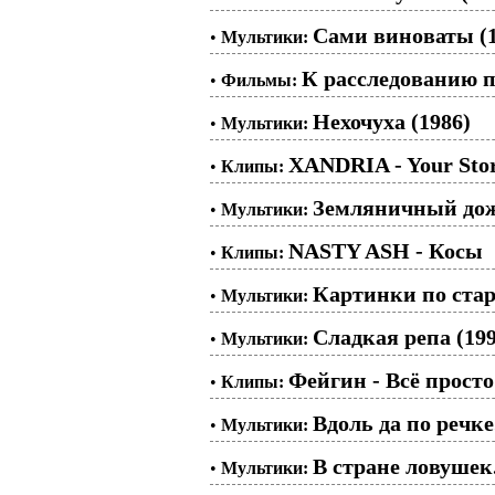
Сами виноваты (1
•
Мультики:
К расследованию п
•
Фильмы:
Нехочуха (1986)
•
Мультики:
XANDRIA - Your Stor
•
Клипы:
Земляничный дож
•
Мультики:
NASTY ASH - Косы
•
Клипы:
Картинки по стар
•
Мультики:
Сладкая репа (199
•
Мультики:
Фейгин - Всё прост
•
Клипы:
Вдоль да по речке
•
Мультики:
В стране ловушек
•
Мультики: