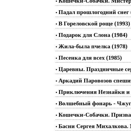
Кошечки-Собачки. Мистер
•
Падал прошлогодний снег 
•
В Гореловской роще (1993)
•
Подарок для Слона (1984)
•
Жила-была пчелка (1978)
•
Песенка для всех (1985)
•
Царевны. Праздничные се
•
Аркадий Паровозов спешит
•
Приключения Незнайки и е
•
Волшебный фонарь - Чжугэ
•
Кошечки-Собачки. Призва
•
Басни Сергея Михалкова. 
•