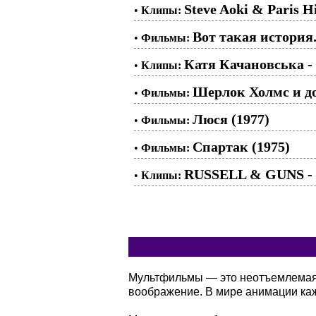
Steve Aoki & Paris Hi
•
Клипы:
Вот такая история..
•
Фильмы:
Катя Качановська -
•
Клипы:
Шерлок Холмс и до
•
Фильмы:
Люся (1977)
•
Фильмы:
Спартак (1975)
•
Фильмы:
RUSSELL & GUNS - N
•
Клипы:
Мультфильмы — это неотъемлемая ч
воображение. В мире анимации кажд