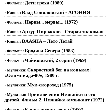
Дети греха (1989)
•
Фильмы:
Влад Соколовский - АГОНИЯ
•
Клипы:
Нервы... нервы... (1972)
•
Фильмы:
Артур Пирожков - Старая знакомая
•
Клипы:
DAASHA – Лето Летай
•
Клипы:
Бродяги Севера (1983)
•
Фильмы:
Чайковский, 2 серия (1969)
•
Фильмы:
Скоростной бег на коньках |
•
Мультики:
«Олимпиада-80», 1980 г.
Мук-скороход (1975)
•
Мультики:
Приключения Незнайки и его
•
Мультики:
друзей. Фильм 2. Незнайка-музыкант (1972)
Капитанская дочка (1958)
•
Фильмы: