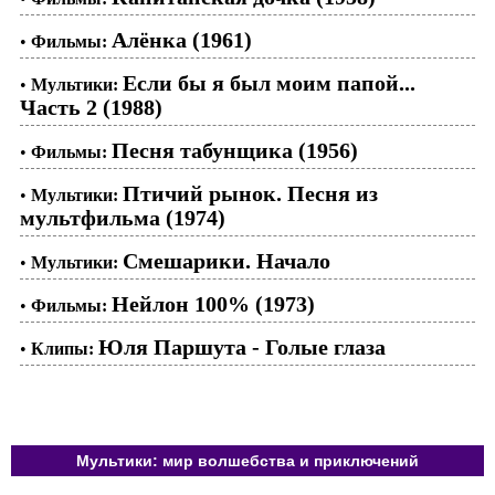
Алёнка (1961)
•
Фильмы:
Если бы я был моим папой...
•
Мультики:
Часть 2 (1988)
Песня табунщика (1956)
•
Фильмы:
Птичий рынок. Песня из
•
Мультики:
мультфильма (1974)
Смешарики. Начало
•
Мультики:
Нейлон 100% (1973)
•
Фильмы:
Юля Паршута - Голые глаза
•
Клипы:
Мультики: мир волшебства и приключений