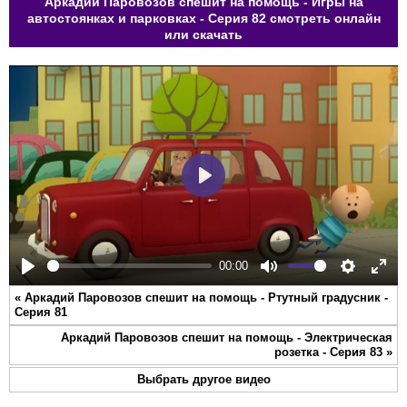
Аркадий Паровозов спешит на помощь - Игры на
автостоянках и парковках - Серия 82 смотреть онлайн
или скачать
Play
00:00
Play
Mute
Settings
Ente
«
Аркадий Паровозов спешит на помощь - Ртутный градусник -
full
Серия 81
Аркадий Паровозов спешит на помощь - Электрическая
розетка - Серия 83
»
Выбрать другое видео