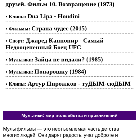
друзей. Фильм 10. Возвращение (1973)
Dua Lipa - Houdini
•
Клипы:
Страна чудес (2015)
•
Фильмы:
Джаред Каннонир - Самый
•
Спорт:
Недооцененный Боец UFC
Зайца не видали? (1985)
•
Мультики:
Понарошку (1984)
•
Мультики:
Артур Пирожков - туДЫМ-сюДЫМ
•
Клипы:
Мультики: мир волшебства и приключений
Мультфильмы — это неотъемлемая часть детства
многих людей. Они дарят радость, учат доброте и