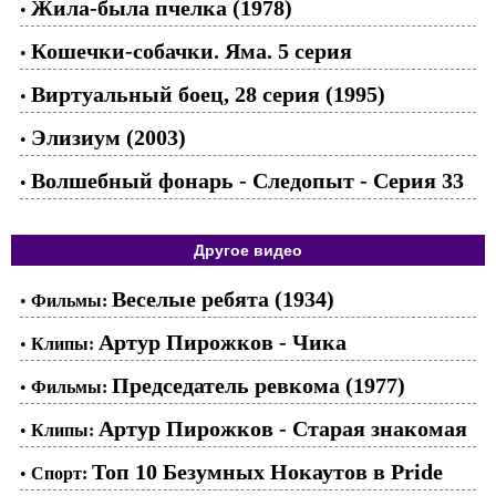
Жила-была пчелка (1978)
•
Кошечки-собачки. Яма. 5 серия
•
Виртуальный боец, 28 серия (1995)
•
Элизиум (2003)
•
Волшебный фонарь - Следопыт - Серия 33
•
Другое видео
Веселые ребята (1934)
•
Фильмы:
Артур Пирожков - Чика
•
Клипы:
Председатель ревкома (1977)
•
Фильмы:
Артур Пирожков - Старая знакомая
•
Клипы:
Топ 10 Безумных Нокаутов в Pride
•
Спорт: