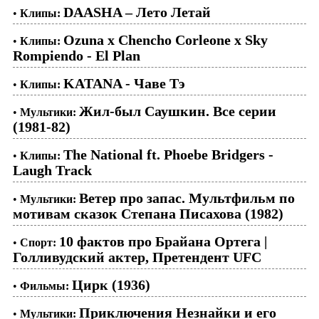
DAASHA – Лето Летай
•
Клипы:
Ozuna x Chencho Corleone x Sky
•
Клипы:
Rompiendo - El Plan
KATANA - Чаве Тэ
•
Клипы:
Жил-был Саушкин. Все серии
•
Мультики:
(1981-82)
The National ft. Phoebe Bridgers -
•
Клипы:
Laugh Track
Ветер про запас. Мультфильм по
•
Мультики:
мотивам сказок Степана Писахова (1982)
10 фактов про Брайана Ортега |
•
Спорт:
Голливудский актер, Претендент UFC
Цирк (1936)
•
Фильмы:
Приключения Незнайки и его
•
Мультики: