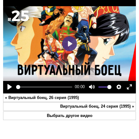
Play
00:00
Play
Mute
Settings
Ente
«
Виртуальный боец, 26 серия (1995)
full
Виртуальный боец, 24 серия (1995)
»
Выбрать другое видео