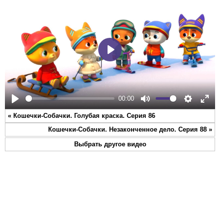
Play
00:00
Play
Mute
Settings
Ente
«
Кошечки-Собачки. Голубая краска. Серия 86
full
Кошечки-Собачки. Незаконченное дело. Серия 88
»
Выбрать другое видео