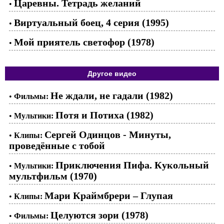
Царевны. Тетрадь желаний
•
Виртуальный боец, 4 серия (1995)
•
Мой приятель светофор (1978)
•
Другое видео
Не ждали, не гадали (1982)
•
Фильмы:
Потя и Потиха (1982)
•
Мультики:
Сергей Одинцов - Минуты,
•
Клипы:
проведённые с тобой
Приключения Пифа. Кукольный
•
Мультики:
мультфильм (1970)
Мари Краймбрери – Глупая
•
Клипы:
Целуются зори (1978)
•
Фильмы: