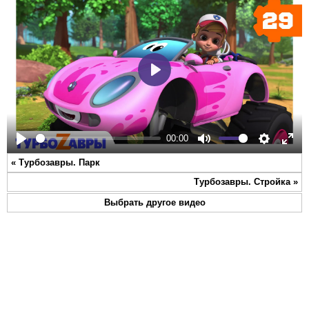
Play
00:00
Play
Mute
Settings
Ente
«
Турбозавры. Парк
full
Турбозавры. Стройка
»
Выбрать другое видео